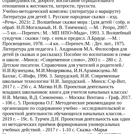
справедливости, доброте, воспитание отрицательного
отношения к жестокости, хитрости, трусости.
Учебно-методический комплекс (литература о маршруте)
Литература для детей 1. Русские народные сказки – изд.
«Речь», 2021г. 2. Волшебные сказки мира : [для детей / собр. и
обраб. Н.П.Могильный, Н. В. Тимченко]. —М. : Репро, 2007.
—5 кн.—Перепеч.: М. : МП НПО«Мада», 1993. 3. Волшебный
сундучок : сказки / пер. с нем.и предисл. Л.Брауде. —М. :
Просвещение, 1978. —4 кн. —Перепеч.:М. : Дет. лит., 1975.
Литература для педагога 1. Андрианов М.А. Философия для
детей (в сказках и рассказах): Пособие по воспитанию в семье
и школе. –Минск: «Современное слово», 2003 г. – 280 с. 2.
Детские писатели. Справочник для учителей и родителей./
Н.И.Кузнецова, М.И.Мещерякова, И.Н.Арзамасцева.-М:
Баллас, С-Инфо, 1996. 3. Запрудский, Н.И. Современные
школьные технологии/ Н.И. Запрудский. – Минск: Сэр-Вит,
2017 г. – 256 с. 4. Матяш Н.В. Проектная деятельность
младших школьников: книга для учителя начальных классах/
Н.В. Матяш, В.Д. Симоненко. – Москва: Вентана – Граф, 2017.
- 106 с. 5. Прохорова О.Г. Методические рекомендации по
организации по содержанию учебно – исследовательской и
проектной деятельности обучающихся начальных классов.–
2019 г. – 19с. 6. Турчен Д.Н. Проектная деятельность как один
из методических приёмов формирования универсальных
учебных действий. - 2017 г - 1-10 с. Сказка «Марья