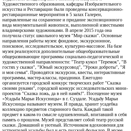
Художественного образования, кафедры Изобразительного
искусства и Реставрации были проведены консервационно-
реставрационные мероприятия в 5 залах Галереи,
направленные на сохранение и придание экспозиционного
вида монументальной живописи, выполненной известными
владимирскими художниками. В апреле 2015 года она
получила статус школьного музея "Мир сказки". Основные
направления работы музея: фондовое, экскурсионное,
поисковое, исследовательское, культурно-массовое. На базе
музея реализуются дополнительные общеобразовательные
общеразвивающие программы социально-педагогической и
художественной направленности: "Театр кукол "Теремок", "В
гостях у сказки", "Юный экскурсовод", "Уроки доброты", "Я
и моя семья". Проводятся экскурсии, квесты, интерактивные
программы, мастер-классы, праздники. Ежегодно
организуется городской конкурс творческих работ "Сказка
своими руками", городской конкурс исследовательских мини-
проектов "Сказка ложь, да в ней намёк!". Посещение музея
«Усадьба Марьи Искусницы» в г. Суздале. Усадьбу Марьи
Искусницы называют музеем. И правда, хранит усадебка
коллекцию предметов старинного быта. Каждый такой
предмет в каком-то смысле одушевленный, впитавший в себя
память о прошлом. Музей представляет собой театр русской
сказки. Домашний и уютный. Источником вдохновения для
устроителей усадьбы был и есть русский фольклор. В музее