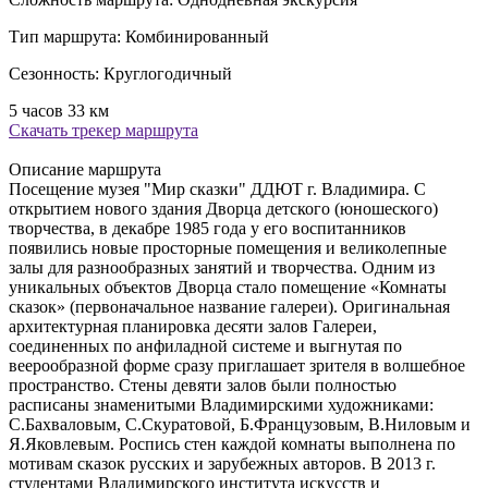
Тип маршрута:
Комбинированный
Сезонность:
Круглогодичный
5 часов
33 км
Скачать трекер маршрута
Описание маршрута
Посещение музея "Мир сказки" ДДЮТ г. Владимира. С
открытием нового здания Дворца детского (юношеского)
творчества, в декабре 1985 года у его воспитанников
появились новые просторные помещения и великолепные
залы для разнообразных занятий и творчества. Одним из
уникальных объектов Дворца стало помещение «Комнаты
сказок» (первоначальное название галереи). Оригинальная
архитектурная планировка десяти залов Галереи,
соединенных по анфиладной системе и выгнутая по
веерообразной форме сразу приглашает зрителя в волшебное
пространство. Стены девяти залов были полностью
расписаны знаменитыми Владимирскими художниками:
С.Бахваловым, С.Скуратовой, Б.Французовым, В.Ниловым и
Я.Яковлевым. Роспись стен каждой комнаты выполнена по
мотивам сказок русских и зарубежных авторов. В 2013 г.
студентами Владимирского института искусств и