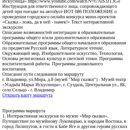
Искусница» https://www.youtube.com/watch?v=t7AlS3JT3Go
Инструкция для ответственного лица, сопровождающего
детей при поездке на автобусе ИОТ 086 ПОЛОЖЕНИЕ о
проведении городского онлайн конкурса мини-проектов
«Сказка - ложь, да в ней - намек!» Текст интерактивной
экскурсии
Описание возможностей интеграции в образовательные
программы общего и/или дополнительного образования
Образовательные программы общего начального образования
по предметам Русский язык, Литературное чтение,
Окружающий мир, Изобразительное искусство, Технология,
Основы религиозных культур и светской этики. Программы
воспитательной работы. Программы дошкольного
воспитания.
Описание пути следования по маршруту
г. Владимир, ул.Мира, д.8 (музей "Мир сказки") - Музей-театр
«Усадьба Марьи Искусницы», г. Суздаль, Центральная ул., 8Б,
село Сельцо - г. Владимир
Открыть карту маршрута
Программа маршрута
1. Интерактивная экскурсия по музею «Мир сказки».
Путешествие по музейному Лукоморью, к народам Востока, в
город Лилипутов, в гости к Бабе Яге и другим героям русских