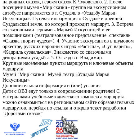
на родных сказок, героям сказок К.Чуковского. 2. После
посещения музея «Мир сказки» группа на экскурсионном
автобусе направляется в г. Суздаль в «Усадьбу Марьи
Искусницы». Путевая информация о Суздале и древней
Суздальской земле, по которой проходит маршрут. 3. Встреча
со сказочными героями - Марьей Искусницей и ее
помощниками (театрализованное представление- спектакль
«Сказка творит чудеса»). 4. Участие экскурсантов в шумовом
оркестре, русских народных играх «Растяпа», «Суп варить»,
«Кадриль суздальская». Знакомство со сказочными
декорациями усадьбы. 5. Отъезд в г. Владимир.
Крупные населенные пункты маршрута и ключевые объекты
маршрута
Музей "Мир сказки" Музей-театр «Усадьба Марьи
Искусницы»
Дополнительная информация и (или) условия
Дети с ОВЗ едут только в сопровождении родителей С
материалами учебно-методического комплекса маршрута
можно ознакомиться на региональном сайте образовательных
маршрутов, перейдя по ссылка и открыв текст разработки
"Дорогами сказок"