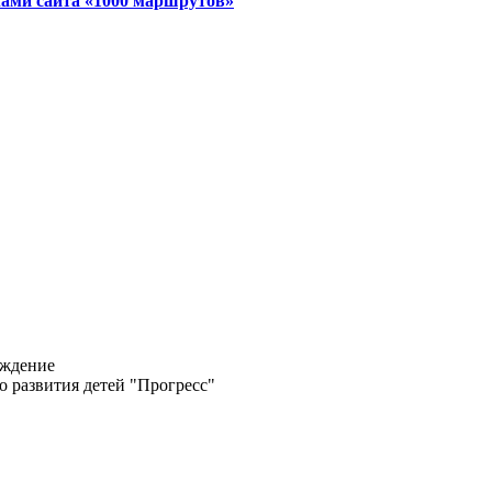
лами сайта «1000 маршрутов»
еждение
о развития детей "Прогресс"