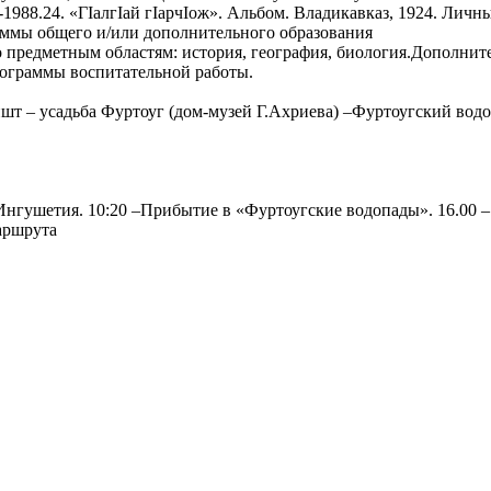
1988.24. «ГIалгIай гIарчIож». Альбом. Владикавказ, 1924. Личн
аммы общего и/или дополнительного образования
 предметным областям: история, география, биология.Дополнит
рограммы воспитательной работы.
шт – усадьба Фуртоуг (дом-музей Г.Ахриева) –Фуртоугский вод
нгушетия. 10:20 –Прибытие в «Фуртоугские водопады». 16.00 – 
аршрута