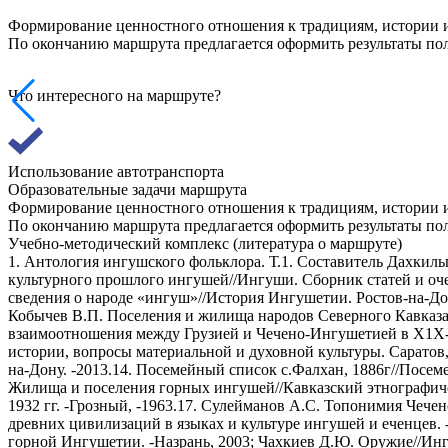
Формирование ценностного отношения к традициям, истории и 
По окончанию маршрута предлагается оформить результаты пол
Что интересного на маршруте?
Использование автотранспорта
Образовательные задачи маршрута
Формирование ценностного отношения к традициям, истории и 
По окончанию маршрута предлагается оформить результаты пол
Учебно-методический комплекс (литература о маршруте)
1. Антология ингушского фольклора. Т.1. Составитель Дахкильг
культурного прошлого ингушей//Ингуши. Сборник статей и очер
сведения о народе «ингуш»//История Ингушетии. Ростов-на-Дону
Кобычев В.П. Поселения и жилища народов Северного Кавказа 
взаимоотношения между Грузией и Чечено-Ингушетией в Х1Х-н
истории, вопросы материальной и духовной культуры. Саратов, 
на-Дону. -2013.14. Посемейный список с.Фалхан, 1886г//Посеме
Жилища и поселения горных ингушей//Кавказский этнографичес
1932 гг. -Грозный, -1963.17. Сулейманов А.С. Топонимия Чечен
древних цивилизаций в языках и культуре ингушей и еченцев. 
горной Ингушетии. -Назрань, 2003; Чахкиев Д.Ю. Оружие//Ин