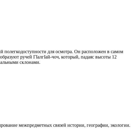
й полегкодоступности для осмотра. Он расположен в самом
образуют ручей ГIалгIай-чоч, который, падаяс высоты 12
скальными склонами.
рование межпредметных связей истории, географии, экологии.