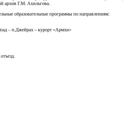
ый архив Г.М. Ахильгова.
ельные образовательные программы по направлениям:
опад – п.Джейрах – курорт «Армхи»
отъезд.