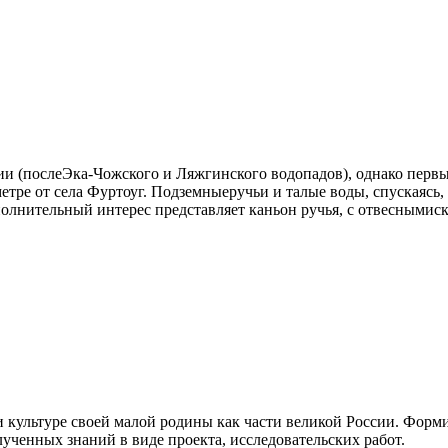
и (послеЭка-Чожского и Ляжгинского водопадов), однако первы
тре от села Фуртоуг. Подземныеручьи и талые воды, спускаясь, 
полнительный интерес представляет каньон ручья, с отвесными
культуре своей малой родины как части великой России. Форми
ученных знаний в виде проекта, исследовательских работ.