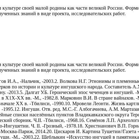
культуре своей малой родины как части великой России. Форми
ученных знаний в виде проекта, исследовательских работ.
культуре своей малой родины как части великой России. Форми
ученных знаний в виде проекта, исследовательских работ.
ов И.А., -Нальчик, -2003.2. Волкова Н.Г. Этнонимы и племенные 
ков по истории и культуре ингушского народа. Составитель А.Х
. -2013.5. Далгат У.Б. Героический эпос чеченцев и ингушей. -
в X1X-XX вв. -М., -1982.8. Марковин В.И. В стране вайнахов. -
ачале ХХ в. -Тбилиси, -1990.10. Мровели Леонти. Жизнь картли
-1995.12. Ингуши. Отв. ред. М.С.-Г. Албогачиева, А.М. Мартазан
йные списки населённых пунктов Владикавказского округа Терско
кий сборник. Ч.II. -Тбилиси, -1968.16. Семёнов Л.П. Археолог
о-Ингушетии. Ч. II. -Грозный, -1978.18. Христианович В.П. Гор
-Москва-Париж, 2014.20. Цискаров И. Картина Тушетии//Газета «
гуши. -М., -2003.22. Щеблыкин «Искусство ингушей в памятник