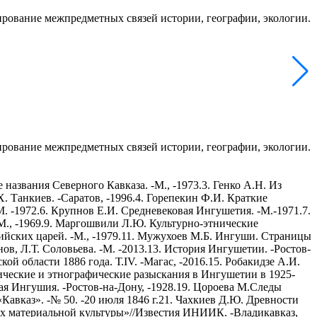
рование межпредметных связей истории, географии, экологии.
рование межпредметных связей истории, географии, экологии.
названия Северного Кавказа. -М., -1973.3. Генко А.Н. Из
. Танкиев. -Саратов, -1996.4. Горепекин Ф.И. Краткие
М. -1972.6. Крупнов Е.И. Средневековая Ингушетия. -М.-1971.7.
М., -1969.9. Маргошвили Л.Ю. Культурно-этнические
йских царей. -М., -1979.11. Мужухоев М.Б. Ингуши. Страницы
ов, Л.Т. Соловьева. -М. -2013.13. История Ингушетии. -Ростов-
й области 1886 года. Т.IV. -Магас, -2016.15. Робакидзе А.И.
ические и этнографические разыскания в Ингушетии в 1925-
ная Ингушия. -Ростов-на-Дону, -1928.19. Цороева М.Следы
Кавказ». -№ 50. -20 июля 1846 г.21. Чахкиев Д.Ю. Древности
ах материальной культуры»//Известия ИНИИК. -Владикавказ,