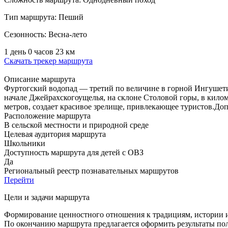
Тип маршрута:
Пеший
Сезонность:
Весна-лето
1 день 0 часов
23 км
Скачать трекер маршрута
Описание маршрута
Фуртогский водопад — третий по величине в горной Ингушети
начале Джейрахскогоущелья, на склоне Столовой горы, в киломе
метров, создает красивое зрелище, привлекающее туристов.До
Расположение маршрута
В сельской местности и природной среде
Целевая аудитория маршрута
Школьники
Доступность маршрута для детей с ОВЗ
Да
Региональный реестр познавательных маршрутов
Перейти
Цели и задачи маршрута
Формирование ценностного отношения к традициям, истории и 
По окончанию маршрута предлагается оформить результаты пол