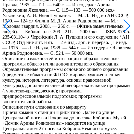
Правда, 1985. — Т. 1. — 640 с. — Из содерж.: Арина
Родионовна Яковлева. — С. 115—133. — 500 000 экз.•
Ульянский, А. И. Няня Пушкина. — М.-Л.: Изд-во АН СССР,
1940. — 124 с.• Филин М. Д. Арина Родионовна. — М. :
Молодая гвардия, 2008. — 256 с. — (Жизнь замечательных
людей). — Библиогр.: с. 209—211. — 5000 экз. — ISBN 978-5-
235-03110-4.• Черейский Л. А. Пушкин и его окружение / АН
СССР, Отд-ние лит. и яз. — 2-е изд., доп. и перераб. [1-е изд.
— 1975]. — Л. : Наука, 1988. — 544 с. — Из содерж.: Яковлева
Арина Родионовна. — С. 524. — 50 000 экз.
Описание возможностей интеграции в образовательные
программы общего и/или дополнительного образования
Образовательные программы основного общего образования
(предметные области по ФГОС: мировая художественная
культура, история, литература, основы православной
культуры); дополнительные общеобразовательные программы
(туристско-краеведческие); программы
предпрофессиональной подготовки; программы
воспитательной работы.
Описание пути следования по маршруту
Приезд команд к станции Прибытино. Далее по улице
Центральной поселка Покровка до поселка Кобрино. Музей
«Домик Арины Родионовны» находится на улице
Центральная дом 27 поселка Кобрино.Немного о музее.
Бытовая, построенная на подлинных старинных материалах