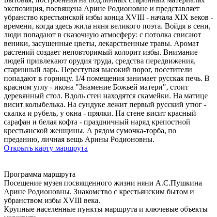
экспозиция, посвящена Арине Родионовне и представляет
убранство крестьянской избы конца XVIII - начала XIX веков -
времени, когда здесь жила няня великого поэта. Войдя в сени,
люди попадают в сказочную атмосферу: с потолка свисают
веники, засушенные цветы, лекарственные травы. Аромат
растений создает неповторимый колорит избы. Внимание
людей привлекают орудия труда, средства передвижения,
старинный ларь. Переступая высокий порог, посетители
попадают в горницу. 1/4 помещения занимает русская печь. В
красном углу - икона "Знамение Божьей матери", стоит
деревянный стол. Вдоль стен находятся скамейки. На матице
висит колыбелька. На сундуке лежит первый русский утюг -
скалка и рубель, у окна - прялки. На стене висит красный
сарафан и белая кофта - праздничный наряд крепостной
крестьянской женщины. А рядом сумочка-торба, по
преданию, личная вещь Арины Родионовны.
Открыть карту маршрута
Программа маршрута
Посещение музея посвященного жизни няни А.С.Пушкина
Арине Родионовны. Знакомство с крестьянским бытом и
убранством избы XVIII века.
Крупные населенные пункты маршрута и ключевые объекты