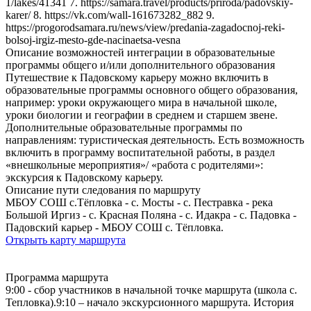
1/lakes/41341 7. https://samara.travel/products/priroda/padovskiy-
karer/ 8. https://vk.com/wall-161673282_882 9.
https://progorodsamara.ru/news/view/predania-zagadocnoj-reki-
bolsoj-irgiz-mesto-gde-nacinaetsa-vesna
Описание возможностей интеграции в образовательные
программы общего и/или дополнительного образования
Путешествие к Падовскому карьеру можно включить в
образовательные программы основного общего образования,
например: уроки окружающего мира в начальной школе,
уроки биологии и географии в среднем и старшем звене.
Дополнительные образовательные программы по
направлениям: туристическая деятельность. Есть возможность
включить в программу воспитательной работы, в раздел
«внешкольные мероприятия»/ «работа с родителями»:
экскурсия к Падовскому карьеру.
Описание пути следования по маршруту
МБОУ СОШ с.Тёпловка - с. Мосты - с. Пестравка - река
Большой Иргиз - с. Красная Поляна - с. Идакра - с. Падовка -
Падовский карьер - МБОУ СОШ с. Тёпловка.
Открыть карту маршрута
Программа маршрута
9:00 - сбор участников в начальной точке маршрута (школа с.
Тепловка).9:10 – начало экскурсионного маршрута. История