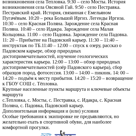
возникновения села Тепловка. 9:30 – село Мосты. История
возникновения села Овсяной Гай. 9:50 - село Пестравка.
Пестравский край. История, связанная с Емельяном
Пугачёвым. 10:20 – река Большой Иргиз. Легенды Иргиза.
10:30 – село Красная Поляна. Зарождение села Красная
Поляна. 10:40 – село Идакра. Зарождение села Малая
Кольцовка. 11:00 – село Падовка. Зарождение села Падовка.
11: 20 – Прибытие на Падовский карьер. 11:30 – 11:40 –
инструктаж по ТБ.11:40 – 12:00 – спуск к озеру, рассказ о
Падовском карьере, обзор природных
достопримечательностей, изучение геологических
характеристик карьера. 12:00 – 13:00 – обзор природных
достопримечательностей (озёр Падовского карьера), сбор
образцов пород, фотосессия. 13:00 – 14:00 – пикник. 14: 00 –
14:20 – подъём к месту прибытия. 14:20 – 15:20 – возвращение
к ГБОУ СОШ с. Тёпловка.
Крупные населенные пункты маршрута и ключевые объекты
маршрута
с.Тепловка, с. Мосты, с. Пестравка, с. Идакра, с. Красная
Поляна, с. Падовка, Падовский карьер.
Дополнительная информация и (или) условия
Особые требования к экипировке не предъявляются, но
желательно ехать в спортивной обуви, для наиболее
комфортной прогулки.