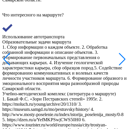
Что интересного на маршруте?
Использование автотранспорта
Образовательные задачи маршрута
1. Сбор информации о каждом объекте. 2. Обработка
собранной информации и описание объектов. 3.
Формирование первоначальных представления о
добывающих карьерах. 4. Изучение геологической
характеристики карьера, сбор образцов пород.5. Содействие
формированию коммуникативных и волевых качеств
личности участников маршрута. 6. Формирование образного и
эмоционального восприятия мира разнообразной природы
Самарской области.
Учебно-методический комплекс (литература о маршруте)
1. Бакай Ф.С. «Зори Пестравских степей» 1995г. 2.
https://moluch.ru/young/archive/20/1310/ 3.
https://museum.samgd.ru/mo/pestravsky/history/ 4.
http://www.mosty-poselenie.ru/index/istorija_poselenija_mosty/0-8
5. https://dzen.ru/a/YefMKPSwjCWS50H0 6.
https://www.tourister.ru/world/europe/russia/city/trostyan-