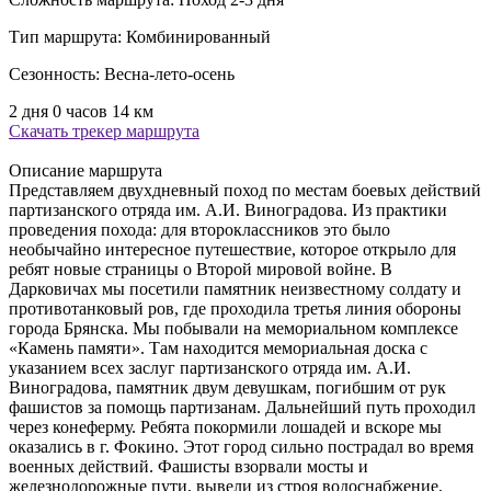
Тип маршрута:
Комбинированный
Сезонность:
Весна-лето-осень
2 дня 0 часов
14 км
Скачать трекер маршрута
Описание маршрута
Представляем двухдневный поход по местам боевых действий
партизанского отряда им. А.И. Виноградова. Из практики
проведения похода: для второклассников это было
необычайно интересное путешествие, которое открыло для
ребят новые страницы о Второй мировой войне. В
Дарковичах мы посетили памятник неизвестному солдату и
противотанковый ров, где проходила третья линия обороны
города Брянска. Мы побывали на мемориальном комплексе
«Камень памяти». Там находится мемориальная доска с
указанием всех заслуг партизанского отряда им. А.И.
Виноградова, памятник двум девушкам, погибшим от рук
фашистов за помощь партизанам. Дальнейший путь проходил
через конеферму. Ребята покормили лошадей и вскоре мы
оказались в г. Фокино. Этот город сильно пострадал во время
военных действий. Фашисты взорвали мосты и
железнодорожные пути, вывели из строя водоснабжение,