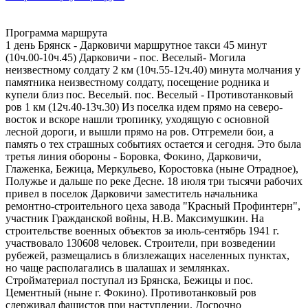
Программа маршрута
1 день Брянск - Дарковичи маршрутное такси 45 минут (10ч.00-10ч.45) Дарковичи - пос. Веселый- Могила неизвестному солдату 2 км (10ч.55-12ч.40) минута молчания у памятника неизвестному солдату, посещение родника и купели близ пос. Веселый. пос. Веселый - Противотанковый ров 1 км (12ч.40-13ч.30) Из поселка идем прямо на северо-восток и вскоре нашли тропинку, уходящую с основной лесной дороги, и вышли прямо на ров. Отгремели бои, а память о тех страшных событиях остается и сегодня. Это была третья линия обороны - Боровка, Фокино, Дарковичи, Глаженка, Бежица, Меркульево, Коростовка (ныне Отрадное), Полужье и дальше по реке Десне. 18 июля три тысячи рабочих привел в поселок Дарковичи заместитель начальника ремонтно-строительного цеха завода "Красный Профинтерн", участник Гражданской войны, Н.В. Максимушкин. На строительстве военных объектов за июль-сентябрь 1941 г. участвовало 130608 человек. Строители, при возведении рубежей, размещались в близлежащих населенных пунктах, но чаще располагались в шалашах и землянках. Стройматериал поступал из Брянска, Бежицы и пос. Цементный (ныне г. Фокино). Противотанковый ров сдерживал фашистов при наступлении. Досрочно возведенные рубежи как нельзя, кстати, пригодились нашим войскам. Противотаковый ров - о/л «Искорка (14ч.00-15ч.50) Работа с картой, ориентирование на местности, преодоление препятствий на маршруте ( много поваленных деревьев). Ночевка в о/л «Искорка» или в палатках. Спортивные игры, приготовление пищи, обсуждение первого дня похода, планирование следующего дня,экскурсия. Аллея Славы «Юные герои Брянщины Великой Отечественной войны» появилась 15 сентября 2022 года благодаря Брянской региональной общественной туристско-краеведческой, патриотической детско-юношеской организацией «Отечество» и Центру детского и юношеского туризма и экскурсий г. Брянска. Миша Куприн. В партизанские отряды косиловцы вступали целыми семьями. Такой была семья Куприных, которая проживала в небольшой деревушке Званка в полутора километрах от Косилова. Первым ушёл в партизаны Григорий Иванович, туда же следом рвался его внук Михаил, но дед просил его повременить, так как отряду нужны были зоркие глаза разведчика в селе. Миша согласился. Вместе со своими товарищами стал помогать партизанам отряда "Слава". На полях, где шли бои, собирали оружие, патроны и переправляли в отряд, сообщали о перемещениях немцев. С таким заданием и шёл в сторону Косилова мальчик лет 14 с лукошком в руках. И вдруг оклик: "Хальт!" Перед ним вражеский солдат. Мальчик не дрогнул. На вопрос: "Где партизаны?" - уверено отвечал: "Я собирал ягоды". Фашисты озверели, били по голове, выкручивали руки, а затем потащили в свой штаб в Бацкино. Бросили на ночь в подвал. А утром опять: "Ты поведёшь к партизанам?". Ответ уверенный: "Идёмте. Поведу!" Миша повёл немцев в противоположную сторону, где течёт Ветьма.. Долго кружили немцы по следам Миши, а потом, все, осознав, озверели. Умирая, Миша кричал: "Бейте, гадюки, но Родину я не предам!" - такими были последние слова 14-летнего героя. Палачи бросили замученного Мишу в лесу. Через несколько дней его тело нашли партизаны. Хоронили Мишу Куприна на Косиловском кладбище, со всеми боевыми почестями. 2.Володя Казначеев 1941 год. Весной закончил пятый класс. Осенью вступил в партизанский отряд. Когда вместе с сестрой Аней он пришел к партизанам в Клетнянские леса, что на Брянщине, в отряде говорили: "Ну и пополнение. " Правда, узнав, что они из Соловьяновки, дети Елены Кондратьевны Казначеевой, той, что пекла хлеб для партизан, шутить перестали (Елена Кондратьевна была убита фашистами). В отряде была "партизанская школа". Там обучались будущие минеры, подрывники. Володя на "отлично" усвоил эту науку и вместе со старшими товарищами пустил под откос восемь эшелонов. Приходилось ему прикрывать отход группы, гранатами останавливая преследователей. Он был связным; ходил нередко в Клетню, доставляя ценнейшие сведения; дождавшись темноты, расклеивал листовки. От операции к операции 21 3.Оля Корнеева. Оля Корнеева из поселка Любохны, когда началась война ей было 14 лет. Отец после выхода из окружения ушел в партизаны. Оля осталась в поселке, помогала партизанам: ночью расклеивала листовки, днем уходила на перекрестки дорог и наблюдала за движением техники и живой силы противника. Её часто видели с корзиной в руке, сверху которой лежало белье для стирки, а внизу сведенья для партизан. Ночью за которыми приходили партизаны из леса. В августе 1942 года её бросили в тюрьму, гестаповцы жестоко пытали юную патриотку, избивали плетьми, загоняли под ногти иголки, ей отрубили правую руку, но Оля не выдала местонахождение партизан. Через несколько дней её и пожилого человека повели на расстрел. При расстреле старик и Оля сорвали повязку с глаз. Посмертно Ольга Корнеева награждена медалью «За отвагу!» 4. Серёжа Алешков В музее Обороны Сталинграда экспонируется портрет шестилетнего мальчика, одетого в солдатскую форму. В подписи к снимку говорится, что Сережа Алешков  самый юный защитник города-героя. Еще до войны у Сережи умер отец. Когда гитлеровцы вторглись в пределы нашей страны, два старших брата, Иван и Андрей, ушли на фронт. Мать погибла от рук фашистов. Сережу оставили в 142 полку. Во время боя на днепровском плацдарме вражеский снаряд угодил в наблюдательный пункт командира полка. Сережа, находившийся в соседнем окопе, бросился к саперам. Подоспевшие бойцы быстро разобрали обломки блиндажа. Тяжелораненый командир был отправлен в госпиталь. За спасание командира Серёжа был награжден медалью «За боевые заслуги». 2 день Подъем в 8ч.00 Завтрак 8ч.30 Выход на маршрут о/л «Искорка» - «Камень памяти» стенд мемориального комплекса партизанского отряда им А. И. Виноградова. (9ч.00-10ч.05) До «камня памяти» по лесной дороге 2 км. На маршруте много поваленных деревьев на тропе. Тропа ведет до беседки и выходит к мемориальному комплексу «Стоянка партизанского отряда им. А.И. Виноградова» На стендах, расположенных в районе камня памяти много информации о партизанском движении в годы войны. Перед партизанами была поставлена задача: развернуть диверсионную деятельность, взрывать железнодорожные мосты и поезда, уничтожать линии связи. Преградить путь вражеским подкреплениям и тем самым содействовать успеху наших войск под Москвой. Бойцы партизанских отрядов за два года уничтожили огромное количество вражеской живой силы и техники. В этом же месте находится памятник двум девушкам. Погибли они на Любохонском большаке. В феврале 1942 года наши девушки возвращались с задания и их задержали полицаи, - рассказал Сергей Протопов. – «Стали пытать, загоняя иголки под ногти, но они, никого не выдали. Замученных девушек привели к кривому дубу, и повесили. Через два дня девушек ночью сняли с дуба и захоронили недалеко от места гибели». «Камень памяти» - Фокинское лесничество (10ч.05-11ч.25) Дальше группа пошла на восток в сторону конефермы. Дорога была прямая, но плохо проходимая в некоторых местах были огромные лужи и благодаря тому, что был легкий мороз, лужи замерзли и земля потеряла свою вязкость и можно было идти с комфортом. Конеферма находится в районе г. Фокино. Дети покормили лошадей яблоками и хлебом, и мы отправились дальше по маршруту. Фокинское лесничество - г. Фокино (11ч.25-12ч.25). Обзорная экскурсия по городу г.Фокино (12ч. 25-14ч.00 Город Фокино - один из самых молодых городов Брянщины. Он носит имя революционера Игната Ивановича Фокина, первого председателя Брянского городского совета. Город Фокино находится в Дятьковском районе Брянской области на реке Болва. В 1899 году предприниматель Мальцов основал цементный завод. При заводе возник поселок Цементный, который в 1964 году получил новый статус города и назван Фокино. 8 октября 1941 г. поселок Цементный заняли фашисты. За два года оккупации, поселок и цементный завод, были превращены в руины. Фашисты взорвали мосты и железнодорожные пути, вывели из строя водоснабжение, уничтожили артезианскую скважину, сожгли общественные здания (клубы, детский сад, ясли) и 275 жилых домов, оставшиеся дома требовали капитального ремонта. Фактически все надо было строить заново, но город жил и люди радостно встречали солдат освободителей. В память о погибших освободителях этих мест были установлены памятники в деревне Березино, Пупково и в Фокино в сквере Победы установлен мемориальный комплекс погибшим в годы Великой отечественной войны. Дополнительные сведения о походе: Перечень специального и особенности общественного и личного снаряжения. Карты, фонарики, блокнот, часы, ручки, компас, термоса, топор, телефон, котелок, теплые вещи, сменная обувь, КЛМН, перекус и т.д. Содержание аптечки Бинт, зеленка, йод, вата, перекись водорода, сердечные, болеутоляющие, жаропонижающие, лейкопластырь, жгут. Содержание ремонтного набора Нитки, иголки, ножницы, плоскогубцы булавки, проволока, клей, скотч. Список продуктов питания и меню Картофель сырой – 3-4 шт. тушенка, сахар, соль, чай, картофель вареный – 2 шт., сало, хлеб, конфеты, сушки, печенье, яйца варенные, , изюм, сгущенное молоко, макароны, овес, сухофрукты, сухие завтраки. Выводы: Этот поход дал возможность ребятам, прикоснуться к героическим страницам истории партизанского движения на Брянщине. Дети перед походом нашли много исторических материалов по партизанскому движению на Брянщине. Они узнали много нового и интересного. Очень важно знать историю своего края, чтить и помнить тех, кто не вернулся с войны. Подборка материалов к походу дала мотивацию к тому, чтобы пройти по партизанским тропам и почтить память павших в боях за нашу Родину. Также были приобретены новые знания по туристско-краеведческой деятельности. За время похода ребята приобрели новые знания и навыки походной практики, а это работа с картографическим материалом, преодоление препятствий, установка палатки и приготовление пищи в походных условиях. Дети научились работать в группе в совместной деятельности, оказывать помощь и брать на себя ответственность за выполнение порученной работы на