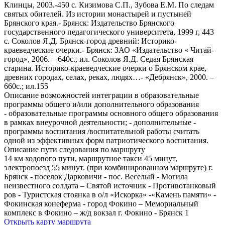
Клинцы, 2003.-450 с. Кизимова С.П., Зубова Е.М. По следам
святых обителей. Из истории монастырей и пустыней
Брянского края.- Брянск: Издательство Брянского
государственного педагогического университета, 1999 г, 443
с. Соколов Я.Д. Брянск-город древний: Историко-
краеведческие очерки.- Брянск: ЗАО «Издательство « Читай-
город», 2006. – 640с., ил. Соколов Я.Д. Седая Брянская
старина. Историко-краеведческие очерки о Брянском крае,
древних городах, селах, реках, людях…- «Дебрянск», 2000. –
660с.; ил.155
Описание возможностей интеграции в образовательные
программы общего и/или дополнительного образования
- образовательные программы основного общего образования
в рамках внеурочной деятельности; - дополнительные -
программы воспитания /воспитательной работы считать
одной из эффективных форм патриотического воспитания.
Описание пути следования по маршруту
14 км ходового пути, маршрутное такси 45 минут,
электропоезд 55 минут. (при комбинированном маршруте) г.
Брянск - поселок Дарковичи - пос. Веселый - Могила
неизвестного солдата – Святой источник - Противотанковый
ров - Туристская стоянка в о/л «Искорка» -«Камень памяти» -
Фокинская конеферма - город Фокино – Мемориальный
комплекс в Фокино – ж/д вокзал г. Фокино - Брянск 1
Открыть карту маршрута