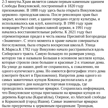
2-3 минуты.Храм является самым первым каменным зданием
Слободы Викуловской, построенный в 1820 году
прихожанами. В 1888 году здесь была открыта Викуловская
церковно- приходская школа. После революции храм был
закрыт, колокол снят, а здание передано отделу культуры, и
использовалось как клуб, кинотеатр. В 1990 году храм
возвращен Русской православной церкви, в 1991 году
начались восстановительные работы. К 2021 году был
отремонтирован придел в честь иконы Пресвятой Богородицы
«Знамение». С этого момента в храме начали совершаться
богослужения, была открыта воскресная школа.8. Улица
К.Маркса.К 1782 году Викулово начало расстраиваться вдоль
Сибирского тракта. Самую большую по размерам улицу,
которую так и называли Большая в основном заселяли купцы,
которые строили свои большие и красивые 2-х этажные дома.
На улице до наших дней не сохранилось, к сожалению, ни
одного купеческого дома. Но имеются фотографии этого дома
(смотрите буклет в Приложении). Напротив дома одного из
самых зажиточных купцов Кокина располагалась и до
сегодняшнего дня находится торговая площадь, где
проводились знаменитые ярмарки. Сохранилась информация,
что Викуловские купцы приглашали на ярмарки купцов из
деревень Каргалы (Карагайлы), Озерное, из Абатской слободы
и Коркинской (город Ишим). Самые знаменитые ярмарки
были приурочены к церковным праздникам: Троицкая,