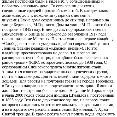
жилые постройки были в виде изб, у большесемейных и
побогаче- «связные» дома. То есть горница и кухня,
соединенные средней прохожей комнатой. В каждом таком
доме жило до 3-х поколений (старики с детьми и
внуками).Такие дома сохранились до сих пор, например на
улице Береговая, М.Горького. Дом на улице М. Горького был
построен в 1845 году. В нем до сих пор проживают семьи
Викуловчан.6. Улица М.Горького до революции 1917 года
носила название Мёртвых. По этой улице на первое кладбище
«Слободы» отвозили умерших в район современной улицы
Ленина (здание редакции «Красной звезды»). Но это
кладбище просуществовало не долго, т.к. поселение
расширялось очень быстро, и кладбище было перенесено в
район «рощи» (РДК), которое действовало до 1938 года. С
образованием Сибирского тракта многие жители стали
заниматься извозом государственных и купеческих грузов,
почты и пассажиров. Для этих целей стали содержать много
лошадей. Для работы на почтовом тракте из города Тобольска
в Викулово направлялись подготовленные ямщики. Ямщики
жили богато, строили большие дома. На улице М.Горького до
начала 2000 годов стоял дом ямщика Шумилова, построенный
в 1895 году. Это было двухэтажное здание, на первом этаже
которого находились «гостевые» комнаты с круглыми печами,
а на втором этаже располагалась семья Шумилова. 7. Храм
Святой троицы. В храме ребята могут попить воды, отдохнуть