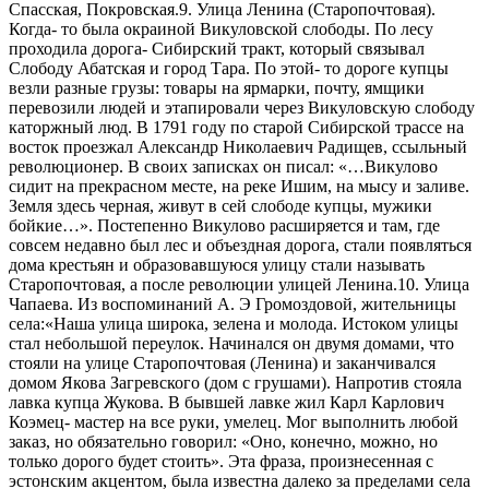
Спасская, Покровская.9. Улица Ленина (Старопочтовая).
Когда- то была окраиной Викуловской слободы. По лесу
проходила дорога- Сибирский тракт, который связывал
Слободу Абатская и город Тара. По этой- то дороге купцы
везли разные грузы: товары на ярмарки, почту, ямщики
перевозили людей и этапировали через Викуловскую слободу
каторжный люд. В 1791 году по старой Сибирской трассе на
восток проезжал Александр Николаевич Радищев, ссыльный
революционер. В своих записках он писал: «…Викулово
сидит на прекрасном месте, на реке Ишим, на мысу и заливе.
Земля здесь черная, живут в сей слободе купцы, мужики
бойкие…». Постепенно Викулово расширяется и там, где
совсем недавно был лес и объездная дорога, стали появляться
дома крестьян и образовавшуюся улицу стали называть
Старопочтовая, а после революции улицей Ленина.10. Улица
Чапаева. Из воспоминаний А. Э Громоздовой, жительницы
села:«Наша улица широка, зелена и молода. Истоком улицы
стал небольшой переулок. Начинался он двумя домами, что
стояли на улице Старопочтовая (Ленина) и заканчивался
домом Якова Загревского (дом с грушами). Напротив стояла
лавка купца Жукова. В бывшей лавке жил Карл Карлович
Коэмец- мастер на все руки, умелец. Мог выполнить любой
заказ, но обязательно говорил: «Оно, конечно, можно, но
только дорого будет стоить». Эта фраза, произнесенная с
эстонским акцентом, была известна далеко за пределами села