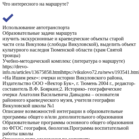
Что интересного на маршруте?
Использование автотранспорта
Образовательные задачи маршрута
изучить экскурсионные и краеведческие объекты старой
части села Викулова (слободы Викуловской), выделить объект
культурного наследия Тюменской области (храм Святой
троицы)
Учебно-методический комплекс (литература о маршруте)
https://drevo-
info.ru/articles/13675858.htmlhttps://vikulovo72.ru/news/193541.htm
«На Ишим реке»: очерки истории Викуловского района,
Издательство ООО «Вектор Бук», г. Тюмень 2004 г., редактор-
составитель В.Ф. Бояркин;2. Историко- географические
очерки Анатолия Васильевича Давыдова – основателя
районного краеведческого музея, учителя географии
Викуловской школы №1
Описание возможностей интеграции в образовательные
программы общего и/или дополнительного образования
Образовательные программы основного общего образования
по ФГОС география, биология.Программа воспитательной
работы школы