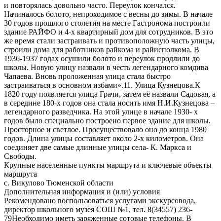
и повторялась довольно часто. Переулок кончался.
Начиналось болото, непроходимое с весны до зимы. В начале
30 годов прошлого столетия на месте Гастронома построили
здание РАЙФО и 4-х квартирный дом для сотрудников. В это
же время стали застраивать и противоположную часть улицы,
строили дома для работников райкома и райисполкома. В
1936-1937 годах осушили болото и переулок продлили до
школы. Новую улицу назвали в честь легендарного комдива
Чапаева. Вновь проложенная улица стала быстро
застраиваться в основном избами».11. Улица Кузнецова.К
1820 году появляется улица Грачи, затем её назвали Садовая, а
в середине 180-х годов она стала носить имя Н.И.Кузнецова –
легендарного разведчика. На этой улице в начале 1930- х
годов было специально построено первое здание для школы.
Просторное и светлое. Просуществовало оно до конца 1980
годов. Длина улицы составляет около 2-х километров. Она
соединяет две самые длинные улицы села- К. Маркса и
Свободы.
Крупные населенные пункты маршрута и ключевые объекты
маршрута
с. Викулово Тюменской области
Дополнительная информация и (или) условия
Рекомендовано воспользоваться услугами экскурсовода,
директор школьного музея СОШ №1, тел. 8(34557) 236-
79Необходимо иметь заряженные сотовые телефоны. В