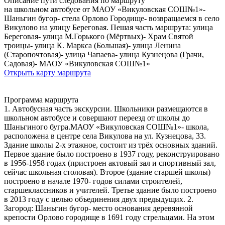
Описание пути следования по маршруту
на школьном автобусе от МАОУ «Викуловская СОШ№1»-
Шаньгин бугор- стела Орлово Городище- возвращаемся в село
Викулово на улицу Береговая. Пешая часть маршрута: улица
Береговая- улица М.Горького (Мёртвых)- Храм Святой
троицы- улица К. Маркса (Большая)- улица Ленина
(Старопочтовая)- улица Чапаева- улица Кузнецова (Грачи,
Садовая)- МАОУ «Викуловская СОШ№1»
Открыть карту маршрута
Программа маршрута
1. Автобусная часть экскурсии. Школьники размещаются в
школьном автобусе и совершают переезд от школы до
Шаньгиного бугра.МАОУ «Викуловская СОШ№1»- школа,
расположена в центре села Викулова на ул. Кузнецова, 33.
Здание школы 2-х этажное, состоит из трёх основных зданий.
Первое здание было построено в 1937 году, реконструировано
в 1956-1958 годах (пристроен актовый зал и спортивный зал,
сейчас школьная столовая). Второе (здание старшей школы)
построено в начале 1970- годов силами строителей,
старшеклассников и учителей. Третье здание было построено
в 2013 году с целью объединения двух предыдущих. 2.
Загород: Шаньгин бугор- место основания деревянной
крепости Орлово городище в 1691 году стрельцами. На этом