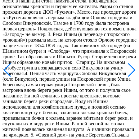
месте в наши дни стоит памятная стела, посвященная
основателям крепости и первым её жителям. Рядом со стелой
проходит дорога в ДОЛ «Русичи». Место, где проходит дорога
в «Русичи» являлось первым кладбищем Орлова городища и
Слободы Викуловской. Там же в 1700 году была построена
первая церковь- Покровская, действующая до тех времен, пока
«Загород» не вымер. 3. Река Ишим (в переводе с тюркского
«роющий») размыла мыс, на котором стояло Орлово городище
на две части в 1854-1859 годах. Так появился «Загород» (на
Шаньгином бугре) и «Слобода», что примыкала к Покровской
гриве. Так образовался и Шаньгин бугор. Старое течение реки
Ишим образовало новый приток - Старицу. На школьном
автобусе группа возвращается в село Викулово на улицу
Береговая.4. Пешая часть маршрута.Слобода Викуловская
(село Викулово), первые улицы на Покровской гриве:Улица
Береговая, самая первая улица Покровской гривы, была
застроена вдоль берега реки Ишим, от того и получила свое
название. На ней селились простые крестьяне, которые
занимали берега реки огородами. Воду из Ишима
использовали для хозяйственных нужд, а поздней осенью
квасили капусту в бочках, заливали воском крышки бочек,
привязывали бочки к кольям, заранее вбитым в берег реки, и
спускали их в воду реки Ишим. Ранней весной на столах
жителей появлялась квашеная капуста. А излишки продавали
на ярмарках. 5. «Связной дом» на улице Береговая.Сначала