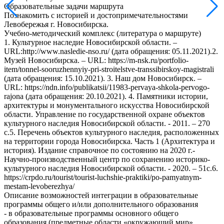
Образовательные задачи маршрута
Познакомить с историей и достопримечательностями
Левобережья г. Новосибирска.
Учебно-методический комплекс (литература о маршруте)
1. Культурное наследие Новосибирской области. –
URL:http://www.nasledie-nso.ru/ (дата обращения: 05.11.2021).2.
Музей Новосибирска. – URL: https://m-nsk.ru/portfolio-
item/tonnel-sooruzhennyiy-pri-stroitelstve-transsibirskoy-magistrali
(дата обращения: 15.10.2021). 3. Наш дом Новосибирск. –
URL: https://ndn.info/publikatsii/11983-pervaya-shkola-pervogo-
rajona (дата обращения: 20.10.2021). 4. Памятники истории,
архитектуры и монументального искусства Новосибирской
области. Управление по государственной охране объектов
культурного наследия Новосибирской области. - 2011. – 270
с.5. Перечень объектов культурного наследия, расположенных
на территории города Новосибирска. Часть 1 (Архитектура и
история). Издание справочное по состоянию на 2020 г.-
Научно-производственный центр по сохранению историко-
культурного наследия Новосибирской области. - 2020. – 51с.6.
https://crpdo.ru/tourist/tourist-luchshie-praktiki/po-pamyatnym-
mestam-levoberezhya/
Описание возможностей интеграции в образовательные
программы общего и/или дополнительного образования
- в образовательные программы основного общего
образования (предметные области «окружающий мир»,