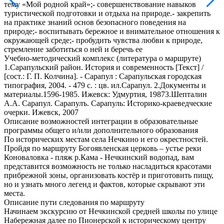
тему «Мой родной край»;- совершенствование навыков
туристической подготовки и отдыха на природе.- закрепить
на практике знаний основ безопасного поведения на
природе;- воспитывать бережное и внимательное отношения к
окружающей среде;- пробудить чувства любви к природе,
стремление заботиться о ней и беречь ее
Учебно-методический комплекс (литература о маршруте)
1.Сарапульский район. История и современность [Текст] /
[сост.: Г. П. Колчина]. - Сарапул : Сарапульская городская
типография, 2004. - 479 с. : цв. ил.Сарапул. 2.Документы и
материалы.1596-1985. Ижевск: Удмуртия, 19873.Шепталин
А.А. Сарапул. Сарапулъ. Сарапуль: Историко-краеведческие
очерки. Ижевск, 2007
Описание возможностей интеграции в образовательные
программы общего и/или дополнительного образования
По исторических местам села Нечкино и его окрестностей.
Пройдя по маршруту Богоявленская церковь – устье реки
Коноваловка - пляж р.Кама - Нечкинский водопад, вам
представится возможность не только насладиться красотами
прибрежной зоны, организовать костёр и приготовить пищу,
но и узнать много легенд и фактов, которые скрывают эти
места.
Описание пути следования по маршруту
Начинаем экскурсию от Нечкинской средней школы по улице
Набережная далее по Пионерской к историческому центру