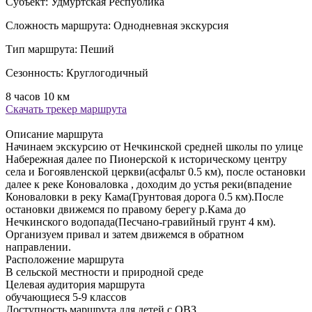
Субъект:
Удмуртская Республика
Сложность маршрута:
Однодневная экскурсия
Тип маршрута:
Пеший
Сезонность:
Круглогодичный
8 часов
10 км
Скачать трекер маршрута
Описание маршрута
Начинаем экскурсию от Нечкинской средней школы по улице
Набережная далее по Пионерской к историческому центру
села и Богоявленской церкви(асфальт 0.5 км), после остановки
далее к реке Коноваловка , доходим до устья реки(впадение
Коноваловки в реку Кама(Грунтовая дорога 0.5 км).После
остановки движемся по правому берегу р.Кама до
Нечкинского водопада(Песчано-гравийный грунт 4 км).
Организуем привал и затем движемся в обратном
направлении.
Расположение маршрута
В сельской местности и природной среде
Целевая аудитория маршрута
обучающиеся 5-9 классов
Доступность маршрута для детей с ОВЗ