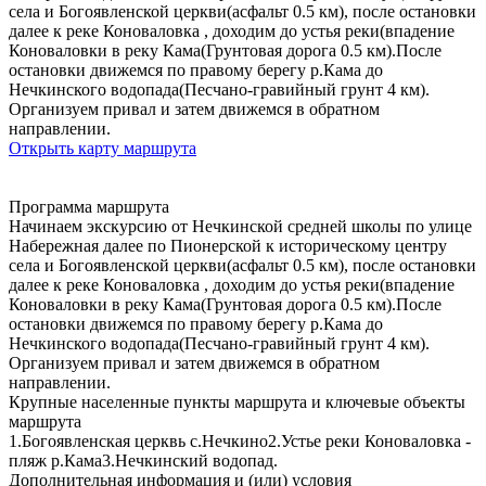
села и Богоявленской церкви(асфальт 0.5 км), после остановки
далее к реке Коноваловка , доходим до устья реки(впадение
Коноваловки в реку Кама(Грунтовая дорога 0.5 км).После
остановки движемся по правому берегу р.Кама до
Нечкинского водопада(Песчано-гравийный грунт 4 км).
Организуем привал и затем движемся в обратном
направлении.
Открыть карту маршрута
Программа маршрута
Начинаем экскурсию от Нечкинской средней школы по улице
Набережная далее по Пионерской к историческому центру
села и Богоявленской церкви(асфальт 0.5 км), после остановки
далее к реке Коноваловка , доходим до устья реки(впадение
Коноваловки в реку Кама(Грунтовая дорога 0.5 км).После
остановки движемся по правому берегу р.Кама до
Нечкинского водопада(Песчано-гравийный грунт 4 км).
Организуем привал и затем движемся в обратном
направлении.
Крупные населенные пункты маршрута и ключевые объекты
маршрута
1.Богоявленская церквь с.Нечкино2.Устье реки Коноваловка -
пляж р.Кама3.Нечкинский водопад.
Дополнительная информация и (или) условия