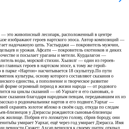
зе — это живописный лесопарк, расположенный в центре
казе изображают героев нартского эпоса. Автор композиций —
регает надочажную цепь. Уастырджи — покровитель мужчин,
едельцев и урожая. Афсати — покровитель охотников и диких
ночестве и посылает ураганы и метели. Курдалагон —
литель воды, морской стихии. Хьазилг — один из героев-
 главных героев в нартском эпосе, к тому же герой-
 в парке «Нартон» насчитывается 18 скульптур.По пути
мятник культуры, основу которого составляют сказания о
анского единства, а пополнение и творческое развитие
нной форме огромный период в жизни народа — от родового
лится на циклы сказаний — об Уархаге и его сыновьях, о
кие сказания благодаря народным певцам, передававшим их из
 рассказ о родоначальнике нартов и его подвиге.Уархаг —
й охранять золотое яблоко в своём саду, откуда по следам
тьев-близнецов у Дзерассы рождаются сыновья-близнецы
ок жилище. Побрив его лохматую голову, сбрив бороду, они
енитьбы умирает Уархаг, ещё через год умирает Дзерасса. Имя
дии ревности.Сюжет: Ахсар вернулся к своему шатру, открыл