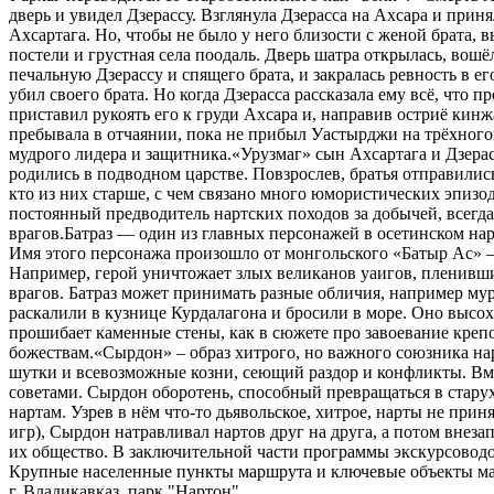
дверь и увидел Дзерассу. Взглянула Дзерасса на Ахсара и прин
Ахсартага. Но, чтобы не было у него близости с женой брата, в
постели и грустная села поодаль. Дверь шатра открылась, вошё
печальную Дзерассу и спящего брата, и закралась ревность в е
убил своего брата. Но когда Дзерасса рассказала ему всё, что 
приставил рукоять его к груди Ахсара и, направив остриё кинж
пребывала в отчаянии, пока не прибыл Уастырджи на трёхногом
мудрого лидера и защитника.«Урузмаг» сын Ахсартага и Дзера
родились в подводном царстве. Повзрослев, братья отправили
кто из них старше, с чем связано много юмористических эпизо
постоянный предводитель нартских походов за добычей, всегда
врагов.Батраз — один из главных персонажей в осетинском на
Имя этого персонажа произошло от монгольского «Батыр Ас» — 
Например, герой уничтожает злых великанов уаигов, пленивших
врагов. Батраз может принимать разные обличия, например мур
раскалили в кузнице Курдалагона и бросили в море. Оно высохл
прошибает каменные стены, как в сюжете про завоевание крепо
божествам.«Сырдон» – образ хитрого, но важного союзника на
шутки и всевозможные козни, сеющий раздор и конфликты. Вме
советами. Сырдон оборотень, способный превращаться в старух
нартам. Узрев в нём что-то дьявольское, хитрое, нарты не при
игр), Сырдон натравливал нартов друг на друга, а потом вне
их общество. В заключительной части программы экскурсовод
Крупные населенные пункты маршрута и ключевые объекты м
г. Владикавказ, парк "Нартон".