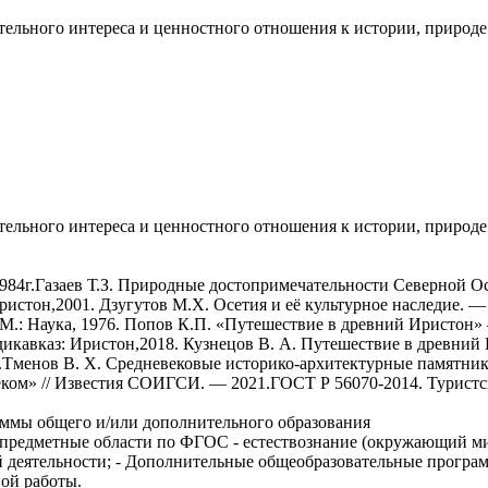
ельного интереса и ценностного отношения к истории, природе 
ельного интереса и ценностного отношения к истории, природе 
84г.Газаев Т.З. Природные достопримечательности Северной Ос
ристон,2001. Дзугутов М.Х. Осетия и её культурное наследие. 
 М.: Наука, 1976. Попов К.П. «Путешествие в древний Иристон»
кавказ: Иристон,2018. Кузнецов В. А. Путешествие в древний И
6.Тменов В. Х. Средневековые историко-архитектурные памятни
Реком» // Известия СОИГСИ. — 2021.ГОСТ Р 56070-2014. Турист
аммы общего и/или дополнительного образования
(предметные области по ФГОС - естествознание (окружающий ми
ой деятельности; - Дополнительные общеобразовательные програ
ой работы.