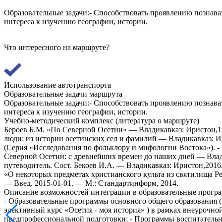
Образовательные задачи:- Способствовать проявлению познават
интереса к изучению географии, истории.
Что интересного на маршруте?
Использование автотранспорта
Образовательные задачи маршрута
Образовательные задачи:- Способствовать проявлению познават
интереса к изучению географии, истории.
Учебно-методический комплекс (литература о маршруте)
Бероев Б.М. «По Северной Осетии» — Владикавказ: Иристон,19
люди: из истории осетинских сел и фамилий — Владикавказ: И
(Серия «Исследования по фольклору и мифологии Востока»). -
Северной Осетии: с древнейших времен до наших дней — Влади
путеводитель. Сост. Бекоев И.А. — Владикавказ: Иристон,201
«О некоторых предметах христианского культа из святилища 
— Введ. 2015-01-01. — М.: Стандартинформ, 2014.
Описание возможностей интеграции в образовательные прогр
- Образовательные программы основного общего образования 
элективный курс «Осетия - моя история» ) в рамках внеурочн
предпрофессиональной подготовки; - Программы воспитательн