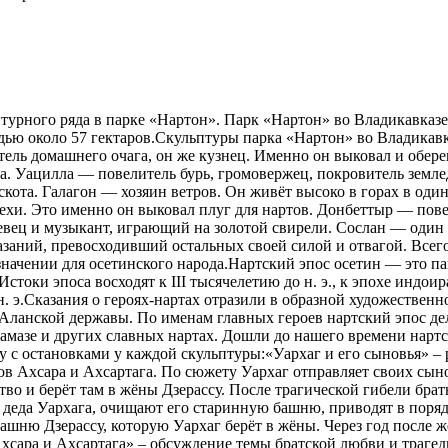
ьптурного ряда в парке «Нартон». Парк «Нартон» во Владикавка
адью около 57 гектаров.Скульптуры парка «Нартон» во Владикав
ель домашнего очага, он же кузнец. Именно он выковал и обе
са. Уацилла — повелитель бурь, громовержец, покровитель земл
скота. Галагон — хозяин ветров. Он живёт высоко в горах в оди
хи. Это именно он выковал плуг для нартов. Донбеттыр — пове
вец и музыкант, играющий на золотой свирели. Сослан — один из
заний, превосходивший остальных своей силой и отвагой. Всего
значении для осетинского народа.Нартский эпос осетин — это па
токи эпоса восходят к III тысячелетию до н. э., к эпохе индоир
н. э.Сказания о героях-нартах отразили в образной художестве
 Аланской державы. По именам главных героев нартский эпос де
амазе и других славных нартах. Дошли до нашего времени нартс
ку с остановками у каждой скульптуры:«Уархаг и его сыновья» –
 Ахсара и Ахсартага. По сюжету Уархаг отправляет своих сынове
тво и берёт там в жёны Дзерассу. После трагической гибели бра
 деда Уархага, очищают его старинную башню, приводят в поряд
ашню Дзерассу, которую Уархаг берёт в жёны. Через год после ж
Ахсара и Ахсартага» – обсуждение темы братской любви и траге