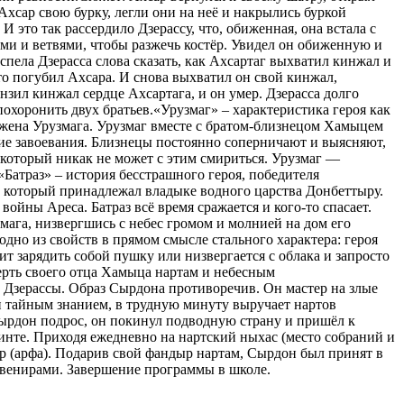
 Ахсар свою бурку, легли они на неё и накрылись буркой
 это так рассердило Дзерассу, что, обиженная, она встала с
нями и ветвями, чтобы разжечь костёр. Увидел он обиженную и
успела Дзерасса слова сказать, как Ахсартаг выхватил кинжал и
что погубил Ахсара. И снова выхватил он свой кинжал,
онзил кинжал сердце Ахсартага, и он умер. Дзерасса долго
охоронить двух братьев.«Урузмаг» – характеристика героя как
 жена Урузмага. Урузмаг вместе с братом-близнецом Хамыцем
кие завоевания. Близнецы постоянно соперничают и выясняют,
, который никак не может с этим смириться. Урузмаг —
«Батраз» – история бесстрашного героя, победителя
, который принадлежал владыке водного царства Донбеттыру.
йны Ареса. Батраз всё время сражается и кого-то спасает.
мага, низвергшись с небес громом и молнией на дом его
дно из свойств в прямом смысле стального характера: героя
ит зарядить собой пушку или низвергается с облака и запросто
мерть своего отца Хамыца нартам и небесным
и Дзерассы. Образ Сырдона противоречив. Он мастер на злые
и тайным знанием, в трудную минуту выручает нартов
Сырдон подрос, он покинул подводную страну и пришёл к
иринте. Приходя ежедневно на нартский ныхас (место собраний и
р (арфа). Подарив свой фандыр нартам, Сырдон был принят в
увенирами. Завершение программы в школе.