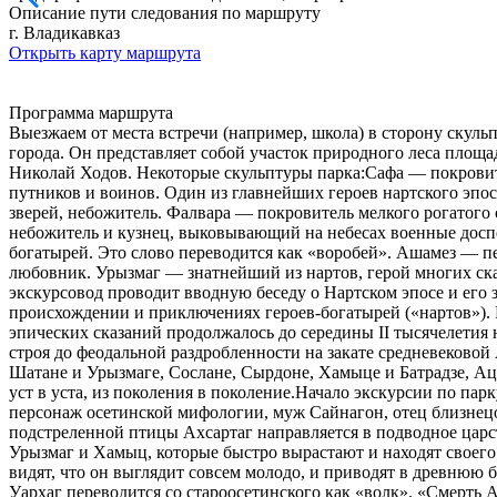
Описание пути следования по маршруту
г. Владикавказ
Открыть карту маршрута
Программа маршрута
Выезжаем от места встречи (например, школа) в сторону скул
города. Он представляет собой участок природного леса площ
Николай Ходов. Некоторые скульптуры парка:Сафа — покровит
путников и воинов. Один из главнейших героев нартского эпо
зверей, небожитель. Фалвара — покровитель мелкого рогатого 
небожитель и кузнец, выковывающий на небесах военные доспе
богатырей. Это слово переводится как «воробей». Ашамез — пе
любовник. Урызмаг — знатнейший из нартов, герой многих ска
экскурсовод проводит вводную беседу о Нартском эпосе и его 
происхождении и приключениях героев-богатырей («нартов»). Ис
эпических сказаний продолжалось до середины II тысячелетия 
строя до феодальной раздробленности на закате средневековой
Шатане и Урызмаге, Сослане, Сырдоне, Хамыце и Батрадзе, Ац
уст в уста, из поколения в поколение.Начало экскурсии по пар
персонаж осетинской мифологии, муж Сайнагон, отец близнецов
подстреленной птицы Ахсартаг направляется в подводное царс
Урызмаг и Хамыц, которые быстро вырастают и находят своего
видят, что он выглядит совсем молодо, и приводят в древнюю б
Уархаг переводится со староосетинского как «волк». «Смерть 