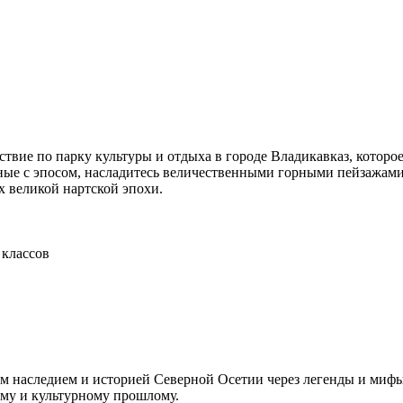
вие по парку культуры и отдыха в городе Владикавказ, которое
нные с эпосом, насладитесь величественными горными пейзажами
х великой нартской эпохи.
 классов
м наследием и историей Северной Осетии через легенды и мифы 
ому и культурному прошлому.