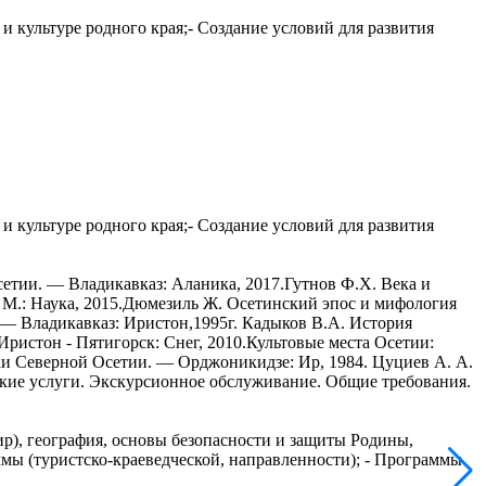
и культуре родного края;- Создание условий для развития
и культуре родного края;- Создание условий для развития
етии. — Владикавказ: Аланика, 2017.Гутнов Ф.Х. Века и
— М.: Наука, 2015.Дюмезиль Ж. Осетинский эпос и мифология
 — Владикавказ: Иристон,1995г. Кадыков В.А. История
ристон - Пятигорск: Снег, 2010.Культовые места Осетии:
ки Северной Осетии. — Орджоникидзе: Ир, 1984. Цуциев А. А.
ские услуги. Экскурсионное обслуживание. Общие требования.
р), география, основы безопасности и защиты Родины,
ммы (туристско-краеведческой, направленности); - Программы