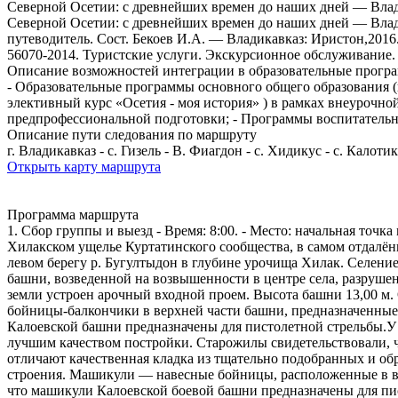
Северной Осетии: с древнейших времен до наших дней — Влад
Северной Осетии: с древнейших времен до наших дней — Влади
путеводитель. Сост. Бекоев И.А. — Владикавказ: Иристон,20
56070-2014. Туристские услуги. Экскурсионное обслуживание.
Описание возможностей интеграции в образовательные прогр
- Образовательные программы основного общего образования 
элективный курс «Осетия - моя история» ) в рамках внеурочн
предпрофессиональной подготовки; - Программы воспитательн
Описание пути следования по маршруту
г. Владикавказ - с. Гизель - В. Фиагдон - с. Хидикус - с. Калотик
Открыть карту маршрута
Программа маршрута
1. Сбор группы и выезд - Время: 8:00. - Место: начальная точ
Хилакском ущелье Куртатинского сообщества, в самом отдал
левом берегу р. Бугултыдон в глубине урочища Хилак. Селени
башни, возведенной на возвышенности в центре села, разрушен
земли устроен арочный входной проем. Высота башни 13,00 м.
бойницы-балкончики в верхней части башни, предназначенные
Калоевской башни предназначены для пистолетной стрельбы.У 
лучшим качеством постройки. Старожилы свидетельствовали, ч
отличают качественная кладка из тщательно подобранных и обр
строения. Машикули — навесные бойницы, расположенные в вер
что машикули Калоевской боевой башни предназначены для писто