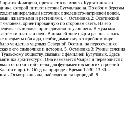
 приток Фиагдона, протекает в верховьях Куртатинского
едника которой питают истоки Бугультадона. По обоим берегам
ыходит минеральный источник с железисто-натриевой водой,
щами, животными и растениями. 4. Остановка 2: Осетинский
 человека, ориентированную по сторонам света. На его
пределялась половая принадлежность усопшего. В мужском
астёжки платья и пояс. В нижней зоне цырта располагалась
кже предметы обихода, необходимые ему в загробном мире.
ыло увидеть в ущельях Северной Осетии, на пересечениях
каз о его символике и истории. 5. Остановка 3: Руины селения
Туальскому обществу, связаны с фамилией Бугуловых. Здесь
мятника архитектуры. Она называется Чьираг и переводится с
зовали остатки этой стены для фундаментов многих строений
лота и др.). 6. Обед на природе - Время: 12:30–13:30. -
ния. - Осмотр каньона, наблюдение за природой. 8.