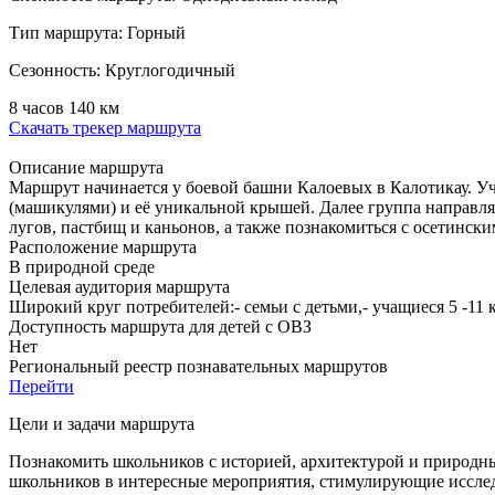
Тип маршрута:
Горный
Сезонность:
Круглогодичный
8 часов
140 км
Скачать трекер маршрута
Описание маршрута
Маршрут начинается у боевой башни Калоевых в Калотикау. У
(машикулями) и её уникальной крышей. Далее группа направля
лугов, пастбищ и каньонов, а также познакомиться с осетинск
Расположение маршрута
В природной среде
Целевая аудитория маршрута
Широкий круг потребителей:- семьи с детьми,- учащиеся 5 -11 
Доступность маршрута для детей с ОВЗ
Нет
Региональный реестр познавательных маршрутов
Перейти
Цели и задачи маршрута
Познакомить школьников с историей, архитектурой и природны
школьников в интересные мероприятия, стимулирующие исслед