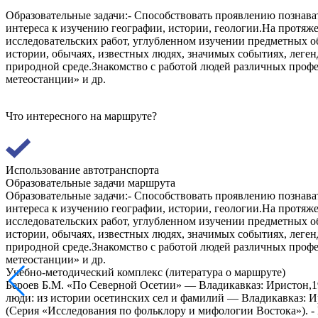
Образовательные задачи:- Способствовать проявлению познават
интереса к изучению географии, истории, геологии.На протяже
исследовательских работ, углубленном изучении предметных обл
истории, обычаях, известных людях, значимых событиях, леге
природной среде.Знакомство с работой людей различных профе
метеостанции» и др.
Что интересного на маршруте?
Использование автотранспорта
Образовательные задачи маршрута
Образовательные задачи:- Способствовать проявлению познават
интереса к изучению географии, истории, геологии.На протяже
исследовательских работ, углубленном изучении предметных обл
истории, обычаях, известных людях, значимых событиях, леге
природной среде.Знакомство с работой людей различных профе
метеостанции» и др.
Учебно-методический комплекс (литература о маршруте)
Бероев Б.М. «По Северной Осетии» — Владикавказ: Иристон,19
люди: из истории осетинских сел и фамилий — Владикавказ: И
(Серия «Исследования по фольклору и мифологии Востока»). -