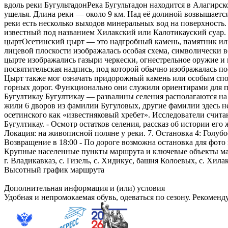
вдоль реки БугультадонРека Бугультадон находится в Алагирс
ущелья. Длина реки — около 9 км. Над её долиной возвышаетс
реки есть несколько выходов минеральных вод на поверхность
известный под названием Хилакский или Калотикауский суар. 
цыртОсетинский цырт — это надгробный камень, памятник или
лицевой плоскости изображалась особая схема, символически 
цырте изображались газыри черкески, огнестрельное оружие и
посвятительская надпись, под которой обычно изображалась по
Цырт также мог означать придорожный камень или особым спо
горных дорог. Функционально они служили ориентирами для пут
Бугултикау Бугултикау — развалины селения располагаются на
жили 6 дворов из фамилии Бугуловых, другие фамилии здесь н
осетинского как «известняковый хребет». Исследователи счита
Бугултикау. - Осмотр остатков селения, рассказ об истории его 
Локация: на живописной поляне у реки. 7. Остановка 4: Голубо
Возвращение в 18:00 - По дороге возможна остановка для фото 
Крупные населенные пункты маршрута и ключевые объекты м
г. Владикавказ, с. Гизель, с. Хидикус, башня Колоевых, с. Хилак
Высотный график маршрута
Дополнительная информация и (или) условия
Удобная и непромокаемая обувь, одеваться по сезону. Рекоменд