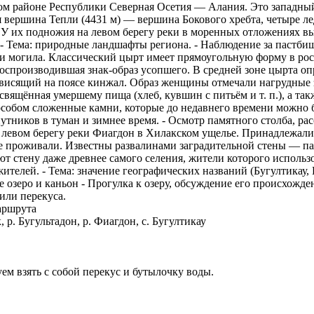
ком районе Республики Северная Осетия — Алания. Это западный
я вершина Тепли (4431 м) — вершина Бокового хребта, четыре л
. У их подножия на левом берегу реки в моренных отложениях в
- Тема: природные ландшафты региона. - Наблюдение за пастби
 могила. Классический цырт имеет прямоугольную форму в рост
воспроизводившая знак-образ усопшего. В средней зоне цырта о
 висящий на поясе кинжал. Образ женщины отмечали нагрудные з
свящённая умершему пища (хлеб, кувшин с питьём и т. п.), а та
собом сложенные камни, которые до недавнего времени можно б
ников в туман и зимнее время. - Осмотр памятного столба, расс
 левом берегу реки Фиагдон в Хилакском ущелье. Принадлежали 
е проживали. Известны развалинами заградительной стены — па
ют стену даже древнее самого селения, жители которого исполь
жителей. - Тема: значение географических названий (Бугултикау, Ка
е озеро и каньон - Прогулка к озеру, обсуждение его происхожде
или перекуса.
аршрута
, р. Бугультадон, р. Фиагдон, с. Бугултикау
уем взять с собой перекус и бутылочку воды.