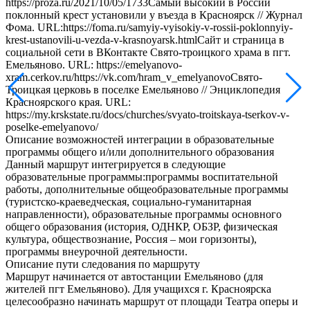
https://proza.ru/2021/10/05/1733Самый высокий в России
поклонный крест установили у въезда в Красноярск // Журнал
Фома. URL:https://foma.ru/samyiy-vyisokiy-v-rossii-poklonnyiy-
krest-ustanovili-u-vezda-v-krasnoyarsk.htmlСайт и страница в
социальной сети в ВКонтакте Свято-троицкого храма в пгт.
Емельяново. URL: https://emelyanovo-
xram.cerkov.ru/https://vk.com/hram_v_emelyanovoСвято-
Троицкая церковь в поселке Емельяново // Энциклопедия
Красноярского края. URL:
https://my.krskstate.ru/docs/churches/svyato-troitskaya-tserkov-v-
poselke-emelyanovo/
Описание возможностей интеграции в образовательные
программы общего и/или дополнительного образования
Данный маршрут интегрируется в следующие
образовательные программы:программы воспитательной
работы, дополнительные общеобразовательные программы
(туристско-краеведческая, социально-гуманитарная
направленности), образовательные программы основного
общего образования (история, ОДНКР, ОБЗР, физическая
культура, обществознание, Россия – мои горизонты),
программы внеурочной деятельности.
Описание пути следования по маршруту
Маршрут начинается от автостанции Емельяново (для
жителей пгт Емельяново). Для учащихся г. Красноярска
целесообразно начинать маршрут от площади Театра оперы и