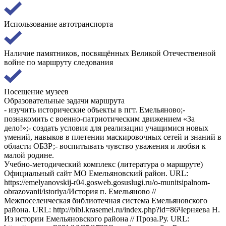
Использование автотранспорта
Наличие памятников, посвящённых Великой Отечественной
войне по маршруту следования
Посещение музеев
Образовательные задачи маршрута
- изучить исторические объекты в пгт. Емельяново;-
познакомить с военно-патриотическим движением «За
дело!»;- создать условия для реализации учащимися новых
умений, навыков в плетении маскировочных сетей и знаний в
области ОБЗР;- воспитывать чувство уважения и любви к
малой родине.
Учебно-методический комплекс (литература о маршруте)
Официальный сайт МО Емельяновский район. URL:
https://emelyanovskij-r04.gosweb.gosuslugi.ru/o-munitsipalnom-
obrazovanii/istoriya/История п. Емельяново //
Межпоселенческая библиотечная система Емельяновского
района. URL: http://bibl.krasemel.ru/index.php?id=86Черняева Н.
Из истории Емельяновского района // Проза.Ру. URL: