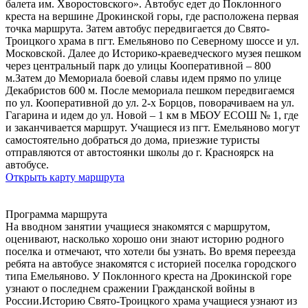
балета им. Хворостовского». Автобус едет до Поклонного
креста на вершине Дрокинской горы, где расположена первая
точка маршрута. Затем автобус передвигается до Свято-
Троицкого храма в пгт. Емельяново по Северному шоссе и ул.
Московской. Далее до Историко-краеведческого музея пешком
через центральный парк до улицы Кооперативной – 800
м.Затем до Мемориала боевой славы идем прямо по улице
Декабристов 600 м. После мемориала пешком передвигаемся
по ул. Кооперативной до ул. 2-х Борцов, поворачиваем на ул.
Гагарина и идем до ул. Новой – 1 км в МБОУ ЕСОШ № 1, где
и заканчивается маршрут. Учащиеся из пгт. Емельяново могут
самостоятельно добраться до дома, приезжие туристы
отправляются от автостоянки школы до г. Красноярск на
автобусе.
Открыть карту маршрута
Программа маршрута
На вводном занятии учащиеся знакомятся с маршрутом,
оценивают, насколько хорошо они знают историю родного
поселка и отмечают, что хотели бы узнать. Во время переезда
ребята на автобусе знакомятся с историей поселка городского
типа Емельяново. У Поклонного креста на Дрокинской горе
узнают о последнем сражении Гражданской войны в
России.Историю Свято-Троицкого храма учащиеся узнают из