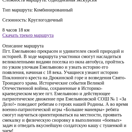
Тип маршрута:
Комбинированный
Сезонность:
Круглогодичный
8 часов
18 км
Скачать трекер маршрута
Описание маршрута
Пгт. Емельяново прекрасен и удивителен своей природой и
историей. В ходе маршрута участники смогут насладиться
великолепными видами поселка из окна автобуса, пройтись
по узким улочкам Емельяново и узнать историю его
появления, начиная с 18 века. Учащиеся узнают историю
Поклонного креста на Дрокинской горе и возведения Свято-
Троицкого храма. Исторические события Великой
Отечественной войны, сохраненные в Историко-
краеведческом музее пгт. Емельяново и действующее
патриотическое движение при Емельяновской СОШ № 1 «За
Дело!» поведают ребятам о героях нашей Родины. А во время
военно-патриотической игры «Большие маневры» ребята
смогут научиться ориентироваться на местности, проявить
смекалку и физическую сноровку в выполнении «боевых»
задач и отведать вкуснейшую солдатскую кашу с тушенкой и
чаем!