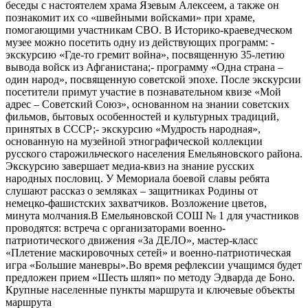
беседы с настоятелем храма Язевым Алексеем, а также он
познакомит их со «швейными войсками» при храме,
помогающими участникам СВО. В Историко-краеведческом
музее можно посетить одну из действующих программ: -
экскурсию «Где-то гремит война», посвященную 35-летию
вывода войск из Афганистана;- программу «Одна страна –
один народ», посвященную советской эпохе. После экскурсии
посетители примут участие в познавательном квизе «Мой
адрес – Советский Союз», основанном на знании советских
фильмов, бытовых особенностей и культурных традиций,
принятых в СССР;- экскурсию «Мудрость народная»,
основанную на музейной этнографической коллекции
русского старожильческого населения Емельяновского района.
Экскурсию завершает медиа-квиз на знание русских
народных пословиц. У Мемориала боевой славы ребята
слушают рассказ о земляках – защитниках Родины от
немецко-фашистских захватчиков. Возложение цветов,
минута молчания.В Емельяновской СОШ № 1 для участников
проводятся: встреча с организаторами военно-
патриотического движения «За ДЕЛО», мастер-класс
«Плетение маскировочных сетей» и военно-патриотическая
игра «Большие маневры».Во время рефлексии учащимся будет
предложен прием «Шесть шляп» по методу Эдварда де Боно.
Крупные населенные пункты маршрута и ключевые объекты
маршрута