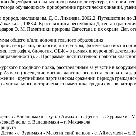
ения общеобразовательных программ по литературе, истории, ге
угозора обучающихся• приобретение практических знаний, умен
 и природ. наследия им. Д. С. Лихачева, 2002.2. Путешествие по 
ахачкала, 1983.4. Красная книга республики Дагестан (растения
ьдаров Э. М. Памятники природы Дагестана и их охрана, Даг. от
аммы общего и/или дополнительного образования
ории, географии, биологии, литературы, физического воспитан
рия, география, биология, ОБЖ – в рамках внеурочной деятельн
я направленности). 3. Программы воспитательной работы классно
Самурского походного полка, расстрелянным за участие в воору
р Аямахи (посещение могилы даргинского поэта, основателя дар
ении - крупнейшем партизанском сражении периода гражданской 
 уникального исторического памятника средних веков, которому
2 день: с. Ванашимахи – хутор Аямахи - с. Дегва – с. Зуримахи -
ёвка)5 день: с. Ванашимахи – г. Махачкала
аршрута
. Дегва - с. Зуримахи - Мекегинский каньон - с. Аймаумахи – с. 