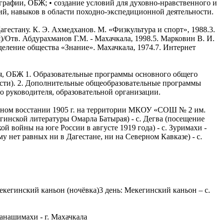
ографии, ОБЖ; • создание условий для духовно-нравственного и
ий, навыков в области походно-экспедиционной деятельности.
Дагестану. К. Э. Ахмедханов. М. «Физкультура и спорт», 1988.3.
)/Отв. Абдурахманов Г.М. - Махачкала, 1998.5. Марковин В. И.
деление общества «Знание». Махачкала, 1974.7. Интернет
ия, ОБЖ 1. Образовательные программы основного общего
ости). 2. Дополнительные общеобразовательные программы
го руководителя, образовательной организации.
женном восстании 1905 г. на территории МКОУ «СОШ № 2 им.
гинской литературы Омарла Батырая) - с. Дегва (посещение
войны на юге России в августе 1919 года) - с. Зуримахи -
 нет равных ни в Дагестане, ни на Северном Кавказе) - с.
 Мекегинский каньон (ночёвка)3 день: Мекегинский каньон – с.
Ванашимахи - г. Махачкала