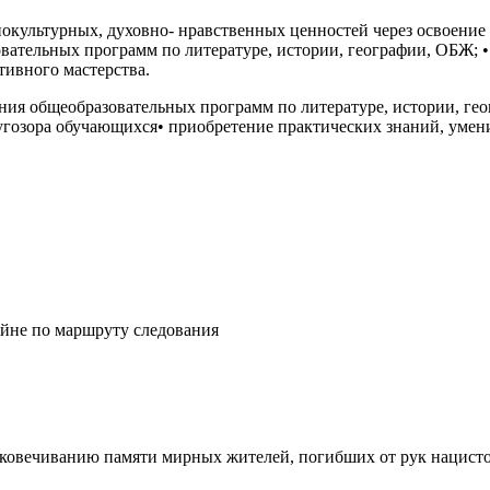
иокультурных, духовно- нравственных ценностей через освоение 
овательных программ по литературе, истории, географии, ОБЖ; 
тивного мастерства.
ения общеобразовательных программ по литературе, истории, ге
угозора обучающихся• приобретение практических знаний, умен
йне по маршруту следования
ковечиванию памяти мирных жителей, погибших от рук нацисто