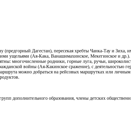
 (предгорный Дагестан), пересекая хребты Чанка-Тау и Зиха, 
кими ущельями (Ая-Кака, Ванашимахинское, Мекегинское и др.).
ятны: многочисленные родники, горные луга, ручьи, широколис
ражданской войны (Ая-Какинское сражение), с деятельностью ге
маршрута можно добраться на рейсовых маршрутках или личным 
родуктов.
 групп дополнительного образования, члены детских обществен