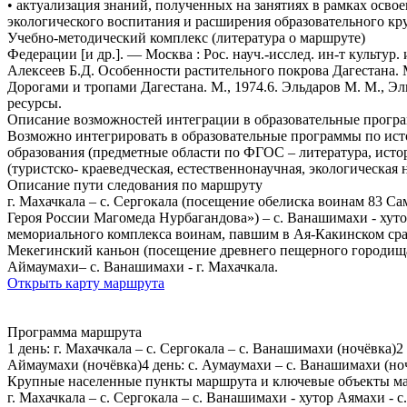
• актуализация знаний, полученных на занятиях в рамках осво
экологического воспитания и расширения образовательного кр
Учебно-методический комплекс (литература о маршруте)
Федерации [и др.]. — Москва : Рос. науч.-исслед. ин-т культур.
Алексеев Б.Д. Особенности растительного покрова Дагестана. М
Дорогами и тропами Дагестана. М., 1974.6. Эльдаров М. М., Эл
ресурсы.
Описание возможностей интеграции в образовательные прогр
Возможно интегрировать в образовательные программы по ист
образования (предметные области по ФГОС – литература, исто
(туристско- краеведческая, естественнонаучная, экологическа
Описание пути следования по маршруту
г. Махачкала – с. Сергокала (посещение обелиска воинам 83 
Героя России Магомеда Нурбагандова») – с. Ванашимахи - хуто
мемориального комплекса воинам, павшим в Ая-Какинском сраж
Мекегинский каньон (посещение древнего пещерного городища -
Аймаумахи– с. Ванашимахи - г. Махачкала.
Открыть карту маршрута
Программа маршрута
1 день: г. Махачкала – с. Сергокала – с. Ванашимахи (ночёвка)
Аймаумахи (ночёвка)4 день: с. Аумаумахи – с. Ванашимахи (ноч
Крупные населенные пункты маршрута и ключевые объекты м
г. Махачкала – с. Сергокала – с. Ванашимахи - хутор Аямахи - с