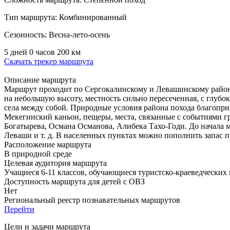
Тип маршрута:
Комбинированный
Сезонность:
Весна-лето-осень
5 дней 0 часов
200 км
Скачать трекер маршрута
Описание маршрута
Маршрут проходит по Сергокалинскому и Левашинскому району
на небольшую высоту, местность сильно пересеченная, с глубо
села между собой. Природные условия района похода благопри
Мекегинский каньон, пещеры, места, связанные с событиями г
Богатырева, Османа Османова, Алибека Тахо-Годи. До начала 
Леваши и т. д. В населенных пунктах можно пополнить запас п
Расположение маршрута
В природной среде
Целевая аудитория маршрута
Учащиеся 6-11 классов, обучающиеся туристско-краеведческих
Доступность маршрута для детей с ОВЗ
Нет
Региональный реестр познавательных маршрутов
Перейти
Цели и задачи маршрута