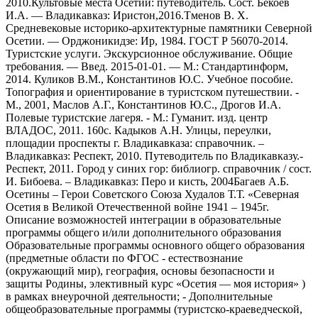
2010.Культовые места Осетии: путеводитель. Сост. Бекоев
И.А. — Владикавказ: Иристон,2016.Тменов В. Х.
Средневековые историко-архитектурные памятники Северной
Осетии. — Орджоникидзе: Ир, 1984. ГОСТ Р 56070-2014.
Туристские услуги. Экскурсионное обслуживание. Общие
требования. — Введ. 2015-01-01. — М.: Стандартинформ,
2014. Куликов В.М., Константинов Ю.С. Учебное пособие.
Топография и ориентирование в туристском путешествии. -
М., 2001, Маслов А.Г., Константинов Ю.С., Дрогов И.А.
Полевые туристские лагеря. - М.: Гуманит. изд. центр
ВЛАДОС, 2011. 160с. Кадыков А.Н. Улицы, переулки,
площадии проспекты г. Владикавказа: справочник. –
Владикавказ: Респект, 2010. Путеводитель по Владикавказу.-
Респект, 2011. Город у синих гор: библиогр. справочник / сост.
И. Бибоева. – Владикавказ: Перо и кисть, 2004Багаев А.Б.
Осетины – Герои Советского Союза Худалов Т.Т. «Северная
Осетия в Великой Отечественной войне 1941 – 1945г.
Описание возможностей интеграции в образовательные
программы общего и/или дополнительного образования
Образовательные программы основного общего образования
(предметные области по ФГОС - естествознание
(окружающий мир), география, основы безопасности и
защиты Родины, элективный курс «Осетия — моя история» )
в рамках внеурочной деятельности; - Дополнительные
общеобразовательные программы (туристско-краеведческой,