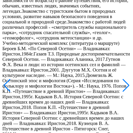
зависимости от возраста) о районе путешествия, его истории,
обычаях, известных людях, значимых событиях,
легендах.Знакомство с туристским бытом в природных
условиях, развитие навыков безопасного поведения в
социальной и природной среде.Знакомство с работой людей
различных профессий - «смотритель службы национального
парка», «сотрудник спасательной службы», «геолог».
«геоморфолог», «сотрудник метеостанции» и др.
Учебно-методический комплекс (литература о маршруте)
Бероев Б.М. «По Северной Осетии» — Владикавказ:
Иристон,1984г.Газаев Т.З. Природные достопримечательности
Северной Осетии. — Владикавказ: Аланика, 2017.Гутнов
Ф.Х. Века и люди: из истории осетинских сел и фамилий —
Владикавказ: Иристон,2001. Дзугутов М.Х. Осетия и её
культурное наследие. — М.: Наука, 2015.Дюмезиль Ж.
Осетинский эпос и мифология (Серия «Исследования по
фольклору и мифологии Востока»). - М.: Наука, 1976. Попов
К.П. «Путешествие в древний Иристон» — Владикавказ:
Иристон,1995г. Кадыков В.А. История Северной Осетии: с
древнейших времен до наших дней — Владикавказ:
Иристон,2018. Попов К.П. «Путешествие в древний
Иристон» — Владикавказ: Иристон,1995г. Кадыков В.А.
История Северной Осетии: с древнейших времен до наших
дней — Владикавказ: Иристон,2018. Кузнецов В. А.
Путешествие в древний Иристон - Пятигорск: Снег,