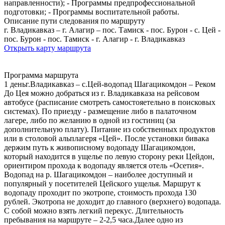
направленности); - Программы предпрофессиональной
подготовки; - Программы воспитательной работы.
Описание пути следования по маршруту
г. Владикавказ – г. Алагир – пос. Тамиск - пос. Бурон - с. Цей -
пос. Бурон - пос. Тамиск - г. Алагир - г. Владикавказ
Открыть карту маршрута
Программа маршрута
1 деньг.Владикавказ – с.Цей-водопад Шагацикомдон – Реком
До Цея можно добраться из г. Владикавказа на рейсовом
автобусе (расписание смотреть самостояетельно в поисковых
системах). По приезду - размещение либо в палаточном
лагере, либо по желанию в одной из гостиниц (за
дополнительную плату). Питание из собственных продуктов
или в столовой альплагеря «Цей». После установки бивака
держим путь к живописному водопаду Шагацикомдон,
который находится в ущелье по левую сторону реки Цейдон,
ориентиром прохода к водопаду является отель «Осетия».
Водопад на р. Шагацикомдон – наиболее доступный и
популярный у посетителей Цейского ущелья. Маршрут к
водопаду проходит по экотропе, стоимость прохода 130
рублей. Экотропа не доходит до главного (верхнего) водопада.
С собой можно взять легкий перекус. Длительность
пребывания на маршруте – 2-2,5 часа.Далее одно из