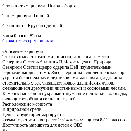
Сложность маршрута:
Поход 2-3 дня
Тип маршрута:
Горный
Сезонность:
Круглогодичный
3 дня 0 часов
85 км
Скачать трекер маршрута
Описание маршрута
Тур охватывает самое живописное и значимые место
Северной Осетии-Алании - Цейское ущелье. Природа
Северной Осетии щедро одарила Цей изумительными
горными ландшафтами. Здесь вершины величественных гор
укрыты белоснежными ледниковыми массивами, а долины
стремительных рек украшают ковры альпийских лугов,
сменяющиеся дремучими лиственными и сосновыми лесами.
Каменистые склоны украшают шумящие пенистые водопады,
сияющие от обилия солнечных дней.
Расположение маршрута
В природной среде
Целевая аудитория маршрута
- семьи с детьми в возрасте 10-14 лет,- учащиеся 8-11 классов.
Доступность маршрута для детей с ОВЗ
Да