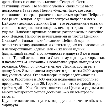
древнейших и самое почитаемое в Северной Осетии
святилище Реком. По мнению ученых, святилище было
построено в 1382 году. Поляна «Рекомы фаз», где стоит
святилище, с севера ограничена скалистым хребтом Цейраг, с
юга рекой Цейдон. 2 деньПосле завтрака направляемся к
Цейскому леднику. Ледники Цея – это расчлененные остатки
сплошного ледникового покрова, некогда закрывающего все
ущелье. Наиболее крупные ледники расположены в бассейне
реки Цейдон. Наиболее значительными являются Цейский,
Сказский и Уилпатинский ледники. Цейский ледник
относится к типу долинных и является одним из красивейших
и легкодоступных.3 деньс. Цей - Сказский ледник
(радиальный выход)- протяженность маршрута 3 км в один
конец. Третий день посвятим Сказочнму леднику, который так
и называется «Сказскаий». Позавтракав утром выходим без
рюкзаков. Обед по приходу в лагерь. Ледник достигает в
длину 3 км. Язык ледника опускается до высоты 2400 метров
над уровнем моря. От альплагеря на верх ведёт канатная
дорога. Расстояние в 1600 метров подъёмник неторопливо
преодолевает минут за 20. Гора Монах – это северный отрог
хребта Адай – Хох. Он возвышается над Цейским ущельем на
высоте четырехсот метров достигая 3 – х километровой
высоты.
Крупные населенные пункты маршрута и ключевые объекты
маршрута