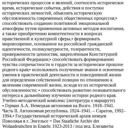
исторических процессов и явлений, соотносить историческое
время, исторические события, действия и поступки
исторических личностей, объяснять историческую
обусловленность современных общественных процессов;•
способствовать созданию позитивной эмоциональной
атмосферы путем применения активных методов воспитания,
а также приобретению компетентности в вопросах
нравственной и культурной сферы,• формировать
мировоззрение, основанное на российской гражданской
идентичности, поликультурности, толерантности,
приверженности ценностям, закреплённым Конституцией
Российской Федерации;• способствовать формированию
чувства сопричастности и гордости за историческое прошлое
родного края;• использовать полученные знания и освоенные
умения в практической деятельности и повседневной жизни
для определения собственной позиции по отношению к
явлениям современной жизни, исходя из их исторической
обусловленности; • способствовать развитию познавательного
интереса к дальнейшему изучению истории родного края.
Учебно-методический комплекс (литература о маршруте)
• Герман А.А. Немецкая автономия на Волге. 1918–1941.
Часть II. Автономная республика. 1924–1941. – Саратов, 1992–
1994.• Государственный исторический архив немцев
Поволжья в г. Энгельсе = Das Staatliche Archiv der
Wolgadeutschen in Engels: 1923-2013 / под ред. Елизаветы