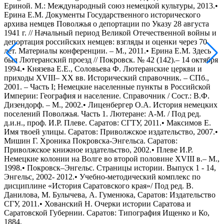
Ериной. М.: Международный союз немецкой культуры, 2013.•
Ерина Е.М. Документы Государственного исторического
архива немцев Поволжья о депортации по Указу 28 августа
1941 г. // Начальный период Великой Отечественной войны и
депортация российских немцев: взгляды и оценки через 70
лет. Материалы конференции. – М., 2011.• Ерина Е.М. Здесь
был Лютеранский проезд // Покровск. № 42 (142).– 14 октября
1994.• Князева Е.Е., Соловьева Ф. Лютеранские церкви и
приходы ХVIII– ХХ вв. Исторический справочник. – СПб.,
2001. – Часть I; Немецкие населенные пункты в Российской
Империи: География и население. Справочник / Сост.: В.Ф.
Дизендорф. – М., 2002.• Лиценбергер О.А. История немецких
поселений Поволжья. Часть 1. Лютеране: А-М. / Под ред.
д.и.н., проф. И.Р. Плеве. Саратов: СГТУ, 2011.• Максимов Е.
Имя твоей улицы. Саратов: Приволжское издательство, 2007.•
Мишин Г. Хроника Покровска-Энгельса. Саратов:
Приволжское книжное издательство, 2002.• Плеве И.Р.
Немецкие колонии на Волге во второй половине ХVIII в.– М.,
1998.• Покровск–Энгельс. Страницы истории. Выпуск 1 - 14,
Энгельс, 2002- 2012.• Учебно-методический комплекс по
дисциплине «История Саратовского края»/ Под ред. В.
Данилова, М. Булычева, А. Гуменюка, Саратов: Издательство
СГУ, 2011.• Хованский Н. Очерки истории Саратова и
Саратовской Губернии. Саратов: Типография Ищенко и Ко,
1884.