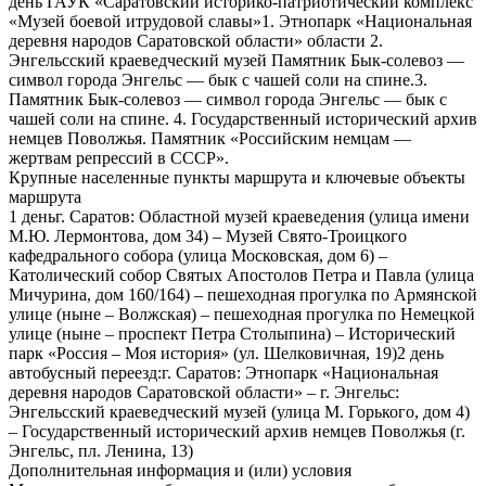
день ГАУК «Саратовский историко-патриотический комплекс
«Музей боевой итрудовой славы»1. Этнопарк «Национальная
деревня народов Саратовской области» области 2.
Энгельсский краеведческий музей Памятник Бык-солевоз —
символ города Энгельс — бык с чашей соли на спине.3.
Памятник Бык-солевоз — символ города Энгельс — бык с
чашей соли на спине. 4. Государственный исторический архив
немцев Поволжья. Памятник «Российским немцам —
жертвам репрессий в СССР».
Крупные населенные пункты маршрута и ключевые объекты
маршрута
1 деньг. Саратов: Областной музей краеведения (улица имени
М.Ю. Лермонтова, дом 34) – Музей Свято-Троицкого
кафедрального собора (улица Московская, дом 6) –
Католический собор Святых Апостолов Петра и Павла (улица
Мичурина, дом 160/164) – пешеходная прогулка по Армянской
улице (ныне – Волжская) – пешеходная прогулка по Немецкой
улице (ныне – проспект Петра Столыпина) – Исторический
парк «Россия – Моя история» (ул. Шелковичная, 19)2 день
автобусный переезд:г. Саратов: Этнопарк «Национальная
деревня народов Саратовской области» – г. Энгельс:
Энгельсский краеведческий музей (улица М. Горького, дом 4)
– Государственный исторический архив немцев Поволжья (г.
Энгельс, пл. Ленина, 13)
Дополнительная информация и (или) условия