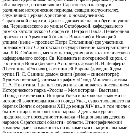
об архиереях, возглавлявших Саратовскую кафедру в
различные исторические периоды, священнослужителях,
служивших Церкви Христовой, о новомучениках
Саратовской епархии. Далее – движение на автобусе по улице
им. Чернышевского до улицы Октябрьской, кафедрального
римско-католического Собора св. Петра и Павла. Пешеходная
прогулка по Армянской (ныне – Волжская) и Немецкой
улицам (ныне – проспект Петра Столыпина) где участники
познакомятся с Саратовской государственной консерваторией
им. Л.В. Собинова, местом нахождения римско-католического
кафедрального собора Св. Климента и лютеранской кирхи, с
гостиница Волга (бывшей Асторией), домои И. И. Зейферта
(Гостиница «Россия»), гостиницей Европа (доходный дом
купца П. Л. Санина) домом книги (ранее – синематограф
Художественный), синематографом «Гранд-Мишель», домом
П. А. Никитина. 1 день экскурсии заканчивается посещением
Исторического парка «Россия – Моя история». Выставка
«Города не исчезают. История Укека в находках» знакомит с
историей золотоордынского города Укек, существовавшего на
берегах Волги с середины XIII до конца XIV вв., в том числе с
бытом татаро- монгольского народа. 2 день экскурсии
предполагает посещение этнопарка «Национальная деревня
народов Саратовской области» области. Этнографический
комплекс дает возможность познакомиться с национальными
бытовыми традициями и обычаями, особенностями