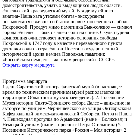
домостроительства, узнать о выдающихся людях области.
Энгельсский краеведческий музей. В ходе музейного
занятия«Наша хата утехами богата» экскурсанты
познакомятся с жизнью и бытом первых поселенцев слободы
Покровской. Проедут мимо памятника Бык-солевоз — символ
города Энгельс — бык с чашей соли на спине. Скульптурная
композиция олицетворяет историю основания слободы
Покровской в 1747 году в качестве перевалочного пункта
доставки соли с озера Эльтон.Посетят государственный
исторический архив немцев Поволжья, памятник
«Российским немцам — жертвам репрессий в СССР».
Открыть карту маршрута
Программа маршрута
1 день Саратовский этнографический музей (в настоящее
время по техническим причинам музей располагается на
территории Областного музея краеведения). 2. Посещение
Музея истории Свято-Троицкого собора Далее – движение на
автобусе по улицеим. Чернышевского до улицы Октябрьской3.
Кафедральный римско-католический Собор св. Петра и Павла
4. Пешеходная прогулка по Армянской (ныне – Волжская) и
Немецкой улицам (ныне – проспект Петра Столыпина) 5.
Посещение Исторического парка «Россия – Моя история» 2