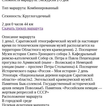
Тип маршрута:
Комбинированный
Сезонность:
Круглогодичный
2 дня 0 часов
44 км
Скачать трекер маршрута
Описание маршрута
1 день1. Саратовский этнографический музей (в настоящее
время по техническим причинам музей располагается на
территории Областного музея краеведения). 2. Посещение
Музея истории Свято-Троицкого собора 3. Кафедральный
римско-католический Собор св. Петра и Павла Пешеходная
прогулка по Армянской (ныне – Волжская) и Немецкой
улицам (ныне – проспект Петра Столыпина) 4. Посещение
Исторического парка «Россия – Моя история» 2 день
Этнопарк «Национальная деревня народов Саратовской
области» области2. Энгельсский краеведческий музей3.
Памятник Бык-солевоз4. Государственный исторический
архив немцев Поволжья5. Памятник «Российским немцам —
жертвам репрессий в СССР»
Расположение маршрута
В городской среде
Целевая аудитория маршрута