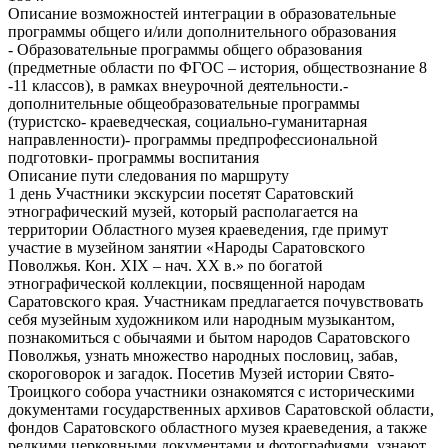
Описание возможностей интеграции в образовательные
программы общего и/или дополнительного образования
- Образовательные программы общего образования
(предметные области по ФГОС – история, обществознание 8
-11 классов), в рамках внеурочной деятельности.-
дополнительные общеобразовательные программы
(туристско- краеведческая, социально-гуманитарная
направленности)- программы предпрофессиональной
подготовки- программы воспитания
Описание пути следования по маршруту
1 день Участники экскурсии посетят Саратовский
этнографический музей, который располагается на
территории Областного музея краеведения, где примут
участие в музейном занятии «Народы Саратовского
Поволжья. Кон. XIX – нач. XX в.» по богатой
этнографической коллекции, посвященной народам
Саратовского края. Участникам предлагается почувствовать
себя музейным художником или народным музыкантом,
познакомиться с обычаями и бытом народов Саратовского
Поволжья, узнать множество народных пословиц, забав,
скороговорок и загадок. Посетив Музей истории Свято-
Троицкого собора участники ознакомятся с историческими
документами государственных архивов Саратовской области,
фондов Саратовского областного музея краеведения, а также
редкими церковными документами и фотографиями, узнают