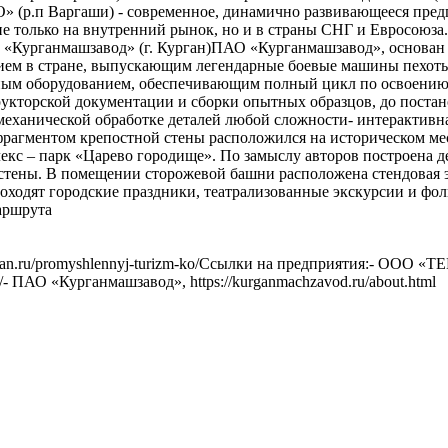
(р.п Варгаши) - современное, динамично развивающееся предпр
не только на внутренний рынок, но и в страны СНГ и Евросоюза
О «Курганмашзавод» (г. Курган)ПАО «Курганмашзавод», основан в
ием в стране, выпускающим легендарные боевые машины пехот
ым оборудованием, обеспечивающим полный цикл по освоению 
укторской документации и сборки опытных образцов, до постан
 механической обработке деталей любой сложности- интерактив
агментом крепостной стены расположился на историческом мест
лекс – парк «Царево городище». По замыслу авторов построена 
 стены. В помещении сторожевой башни расположена стендовая 
оходят городские праздники, театрализованные экскурсии и фо
аршрута
n.ru/promyshlennyj-turizm-ko/Ссылки на предприятия:- ООО «ТЕМПЕ
- ПАО «Курганмашзавод», https://kurganmachzavod.ru/about.html