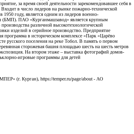
иятие, за время своей деятельности зарекомендовавшее себя в
. Входит в число лидеров на рынке пожарно-технической
 1950 году, является одним из лидеров военно-
ы (БМП). ПАО «Курганмашзавод» является крупным
производства различной высокотехнологической
овки изделий в серийное производство. Предприятие
ная программа в историческом комплексе «Парк «Царёво
е русского поселения на реке Тобол. В память о первом
деревянная сторожевая башня площадью шесть на шесть метров
экспозиция. На втором этаже – выставка фотографий домов-
льклорно-игровые программы для детей
Р» (г. Курган), https://temper.ru/page/about - АО