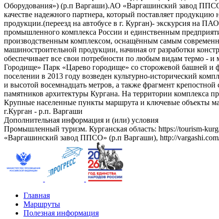
Оборудования») (р.п Варгаши).АО «Варгашинский завод ППСО» 
качестве надежного партнера, который поставляет продукцию 
продукции.(переезд на автобусе в г. Курган)- экскурсия на ПА
промышленного комплекса России и единственным предприят
производственным комплексом, оснащённым самым современн
машиностроительной продукции, начиная от разработки констр
обеспечивает все свои потребности по любым видам термо - и
Городище» Парк «Царево городище» со сторожевой башней и фр
поселении в 2013 году возведен культурно-исторический комп
и высотой восемнадцать метров, а также фрагмент крепостной
памятников архитектуры Кургана. На территории комплекса пр
Крупные населенные пункты маршрута и ключевые объекты м
г.Курган - р.п. Варгаши
Дополнительная информация и (или) условия
Промышленный туризм. Курганская область: https://tourism-kurga
«Варгашинский завод ППСО» (р.п Варгаши), http://vargashi.com/
Главная
Маршруты
Полезная информация