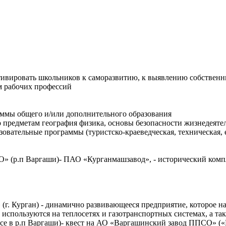
тивировать школьников к саморазвитию, к выявлению собственн
м рабочих профессий
аммы общего и/или дополнительного образования
 предметам география физика, основы безопасности жизнедеяте
овательные программы (туристско-краеведческая, техническая,
» (р.п Варгаши)- ПАО «Курганмашзавод», - исторический комп
. Курган) - динамично развивающееся предприятие, которое н
спользуются на теплосетях и газотранспортных системах, а та
обусе в р.п Варгаши)- квест на АО «Варгашинский завод ППСО»