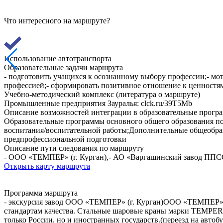
Что интересного на маршруте?
Использование автотранспорта
Образовательные задачи маршрута
- подготовить учащихся к осознанному выбору профессии;- мо
профессией;- сформировать позитивное отношение к ценностя
Учебно-методический комплекс (литература о маршруте)
Промышленные предприятия Зауралья: clck.ru/39T5Mb
Описание возможностей интеграции в образовательные прогр
Образовательные программы основного общего образования по
воспитания/воспитательной работы;Дополнительные общеобраз
предпрофессиональной подготовки
Описание пути следования по маршруту
- ООО «ТЕМПЕР» (г. Курган),- АО «Варгашинский завод ППСО
Открыть карту маршрута
Программа маршрута
- экскурсия завод ООО «ТЕМПЕР» (г. Курган)ООО «ТЕМПЕР» (г
стандартам качества. Стальные шаровые краны марки TEMPER и
только России, но и иностранных государств.(переезд на авт