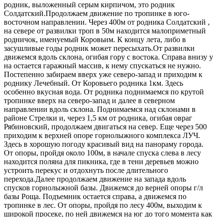
родник, выложенный серым кирпичом, это родник
Солдатский.Продолжаем движение по тропинке в юго-
восточном направлении. Через 400м от родника Солдатский ,
на севере от развилки троп в 50м находится малоприметный
родничок, именуемый Коровьим. К концу лета, либо в
засушливые годы родник может пересыхать.От развилки
движемся вдоль склона, огибая гору с востока. Справа внизу у
на остается гаражный массив, к нему спускаться не нужно.
Постепенно забираем вверх уже северо-запад и приходим к
роднику Лечебный. От Коровьего родника 1км. Здесь
особенно вкусная вода. От родника поднимаемся по крутой
тропинке вверх на северо-запад и далее в северном
направлении вдоль склона. Поднимаемся над склонами в
районе Стрелки и, через 1,5 км от родника, огибая овраг
Рябиновский, продолжаем двигаться на север. Еще через 500
приходим к верхней опоре горнолыжного комплекса ЛУЧ.
Здесь в хорошую погоду красивый вид на панораму города.
От опоры, пройдя около 100м, в начале спуска слева в лесу
находится поляна для пикника, где в тени деревьев можно
устроить перекус и отдохнуть после длительного
перехода.Далее продолжаем движение на запада вдоль
спусков горнолыжной базы. Движемся до верней опоры г/л
базы Роща. Подъемник остается справа, а движемся по
тропинке в лес. От опоры, пройдя по лесу 400м, выходим к
широкой просеке, по ней движемся на юг до того момента как