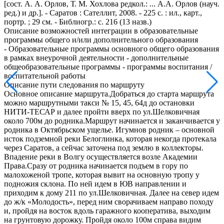
[сост. А. А. Орлов, Т. М. Хохлова редкол.: ... А.А. Орлов (науч.
ред.) и др.]. - Саратов : Сателлит, 2008. - 225 с. : ил., карт.,
портр. ; 29 см. - Библиогр.: с. 216 (13 назв.)
Описание возможностей интеграции в образовательные
программы общего и/или дополнительного образования
- Образовательные программы основного общего образования
в рамках внеурочной деятельности - дополнительные
общеобразовательные программы - программы воспитания /
воспитательной работы
Описание пути следования по маршруту
Основное описание маршрута.Добраться до старта маршрута
можно маршрутными такси № 15, 45, 64д до остановки
НИТИ-ТЕСАР и далее пройти вверх по ул.Шелковичная
около 700м до родника.Маршрут начинается и заканчивается у
родника в Октябрьском ущелье. Игумнов родник – основной
исток подземной реки Белоглинка, которая некогда протекала
через Саратов, а сейчас заточена под землю в коллекторы.
Впадение реки в Волгу осуществляется возле Академии
Права.Сразу от родника начинается подъем в гору по
малохоженой тропе, которая вывит на основную тропу у
подножия склона. По ней идем в ЮВ направлении и
приходим к дому 211 по ул.Шелковичная. Далее на север идем
до ж/к «Молодость», перед ним сворачиваем направо походу
и, пройдя на восток вдоль гаражного кооператива, выходим
на грунтовую дорожку. Пройдя около 100м справа видим