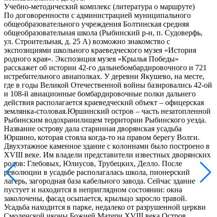
Учебно-методический комплекс (литература о маршруте)
По договоренности с администрацией муниципального
общеобразовательного учреждения Болтинская средняя
общеобразовательная школа (Рыбинский р-н, п. Судоверфь,
ул. Строительная, д. 25 А) возможно знакомство с
экспозициями школьного краеведческого музея «История
родного края». Экспозиция музея «Крылья Победы»
расскажет об истории 42-го дальнебомбардировочного и 721
истребительного авиаполках. У деревни Якушево, на месте,
где в годы Великой Отечественной войны базировались 42-ой
и 108-й авиационные бомбардировочные полки дальнего
действия располагается краеведческий объект – офицерская
землянка-столовая.Юршинский остров – часть незатопленной
Рыбинским водохранилищем территории Рыбинского уезда.
Название острову дала старинная дворянская усадьба
Юршино, которая стояла когда-то на правом берегу Волги.
Двухэтажное каменное здание с колоннами было построено в
XVIII веке. Им владели представители известных дворянских
родов: Глебовых, Юлиусов, Трубецких, Делло. После
революции в усадьбе располагалась школа, пионерский
лагерь, загородная база кабельного завода. Сейчас здание
пустует и находится в неприглядном состоянии: окна
заколочены, фасад осыпается, крыльцо заросло травой.
Усадьба находится в парке, недалеко от разрушенной церкви
Смоленской иконы Божией Матери XVIII века.Остров