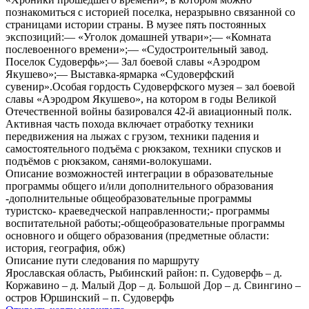
познакомиться с историей поселка, неразрывно связанной со
страницами истории страны. В музее пять постоянных
экспозиций:— «Уголок домашней утвари»;— «Комната
послевоенного времени»;— «Судостроительный завод.
Поселок Судоверфь»;— Зал боевой славы «Аэродром
Якушево»;— Выставка-ярмарка «Судоверфский
сувенир».Особая гордость Судоверфского музея – зал боевой
славы «Аэродром Якушево», на котором в годы Великой
Отечественной войны базировался 42-й авиационный полк.
Активная часть похода включает отработку техники
передвижения на лыжах с грузом, техники падения и
самостоятельного подъёма с рюкзаком, техники спусков и
подъёмов с рюкзаком, санями-волокушами.
Описание возможностей интеграции в образовательные
программы общего и/или дополнительного образования
-дополнительные общеобразовательные программы
туристско- краеведческой направленности;- программы
воспитательной работы;-общеобразовательные программы
основного и общего образования (предметные области:
история, география, обж)
Описание пути следования по маршруту
Ярославская область, Рыбинский район: п. Судоверфь – д.
Коржавино – д. Малый Дор – д. Большой Дор – д. Свингино –
остров Юршинский – п. Судоверфь