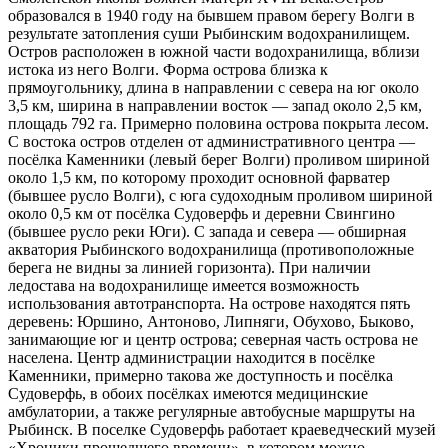
образовался в 1940 году на бывшем правом берегу Волги в
результате затопления суши Рыбинским водохранилищем.
Остров расположен в южной части водохранилища, вблизи
истока из него Волги. Форма острова близка к
прямоугольнику, длина в направлении с севера на юг около
3,5 км, ширина в направлении восток — запад около 2,5 км,
площадь 792 га. Примерно половина острова покрыта лесом.
С востока остров отделен от административного центра —
посёлка Каменники (левый берег Волги) проливом шириной
около 1,5 км, по которому проходит основной фарватер
(бывшее русло Волги), с юга судоходным проливом шириной
около 0,5 км от посёлка Судоверфь и деревни Свингино
(бывшее русло реки Юги). С запада и севера — обширная
акватория Рыбинского водохранилища (противоположные
берега не видны за линией горизонта). При наличии
ледостава на водохранилище имеется возможность
использования автотранспорта. На острове находятся пять
деревень: Юршино, Антоново, Липняги, Обухово, Быково,
занимающие юг и центр острова; северная часть острова не
населена. Центр администрации находится в посёлке
Каменники, примерно такова же доступность и посёлка
Судоверфь, в обоих посёлках имеются медицинские
амбулатории, а также регулярные автобусные маршруты на
Рыбинск. В поселке Судоверфь работает краеведческий музей
«Хроники прошедшего времени», в котором можно