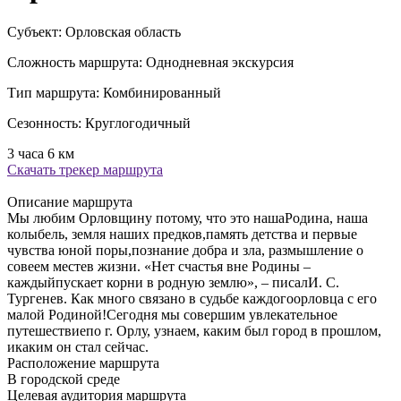
Субъект:
Орловская область
Сложность маршрута:
Однодневная экскурсия
Тип маршрута:
Комбинированный
Сезонность:
Круглогодичный
3 часа
6 км
Скачать трекер маршрута
Описание маршрута
Мы любим Орловщину потому, что это нашаРодина, наша
колыбель, земля наших предков,память детства и первые
чувства юной поры,познание добра и зла, размышление о
совеем местев жизни. «Нет счастья вне Родины –
каждыйпускает корни в родную землю», – писалИ. С.
Тургенев. Как много связано в судьбе каждогоорловца с его
малой Родиной!Сегодня мы совершим увлекательное
путешествиепо г. Орлу, узнаем, каким был город в прошлом,
икаким он стал сейчас.
Расположение маршрута
В городской среде
Целевая аудитория маршрута