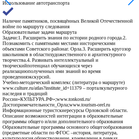
Использование автотранспорта
Наличие памятников, посвящённых Великой Отечественной
войне по маршруту следования
Образовательные задачи маршрута
Задачи:1. Расширить знания по истории родного города.2.
Познакомить с памятными местами иисторическими
объектами Советского районаг. Орла.3. Расширить кругозор
школьников в областихудожественного и архитектурного
творчества.4. Развивать интеллектуальный и
творческийпотенциал обучающихся через
реализациюполученных ими знаний во время
проведенияэкскурсий.
Учебно-методический комплекс (литература о маршруте)
www.culture.ru/atlas?institute_id=11379 – порталкультурного
наследия и традиций
России«КУЛЬТУРА.РФ»;www.tonkosti.ru/
Достопримечательности_Орла;www.tourism-orel.ru
Информационные туристскиересурсы Орловской области.
Описание возможностей интеграции в образовательные
программы общего и/или дополнительного образования
Образовательные программы основного общегообразования
(предметные области по ФГОС –история, литература,
культурология,обществознание, краеведение в рамках