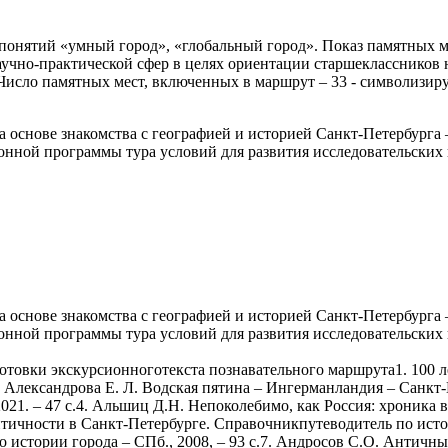
понятий «умный город», «глобальный город». Показ памятных ме
учно-практической сфер в целях ориентации старшеклассников 
Число памятных мест, включенных в маршрут – 33 - символизиру
 основе знакомства с географией и историей Санкт-Петербурга 
онной программы тура условий для развития исследовательских
 основе знакомства с географией и историей Санкт-Петербурга 
онной программы тура условий для развития исследовательских
 необычномракурсе. – СПб., 1997.33. Булах А.Г. Каменное убранство Петербурга. Шедевры архитектурного имонументального искусства Северной столицы. – СПб., 2009. – 315 с.34. Бунатян Г.Г. Литературные места Петербурга: путеводитель. – СПб., 2005. – 381 с.35. Бунин М.С. Мосты Ленинграда. Очерки истории и архитектуры мостов ПетербургаПетрограда-Ленинграда. –Л., 1986.36. Бунин М.С. Стрелка Васильевского острова (история формирования архитектурногоансамбля). – Л., 1958. – 372 с.37. Бурлак В.Н. Петербург таинственный: история, легенды, предания. – СПб., 2006. – 379с.38. Буровский А.М. Петербург как географический феномен. – СПб., 2003.39. Буровский А.М. Величие и проклятье Петербурга. Научно-популярная литература. –СПб., 2009.40. Васильевский остров. Сборник стихов. Сост. А.Шевелев. – Л., 1985. – 173 с.41. Векслер А.Ф. 22 площади Санкт-Петербурга. Увлекательная экскурсия по севернойстолице – СПб., 2012. – 78 с.42. Векслер А.Ф. Александровский сад. Увлекательная экскурсия по северной столицы (для семейного чтения) – СПб., 2011. – 39 с.43. Вербицкая Л.А. Мой Петербург. – СПб., 2006. – 316 с.44. Владимирович А.Г. Петербург в названиях улиц: происхождения названий улиц ипроспектов, рек и каналов – СПб., 2009. – 751 с.45. Владимирович А.Г. Легендарные улицы Петербурга (все самое интересное обисторических улицах, проспектах). – СПб., 2013. – 541 с.46. Власов В.Г. Архитектура «Петровского барокко». – СПб., 1996. – 156 с.47. Волков С.М. История культуры Санкт-Петербурга с основания до наших дней. – СПб.,2002. – 702 с.48. Воронова О.П. Куинджи в Петербурге. – Л., 1986, – 238 с.49. Восстановление памятников архитектуры Ленинграда. А.А.Кедринский и др. – Л.,1987. – 495 с.50. Глинка М.С. Васильевский остров. Повести и рассказы. – Л., 1974. – 78 с.51. Глинка В.М. Воспоминания о блокаде. – СПб., 2010. – 414 с.52. Гозеас С. Васильевский остров. Рассказы. – СПб., 2003. – 285 с.53. Горбачева Н.Б, Ксения Петербургская. – СПб., 2003. – 142 с.54. Горбачевич К., Хабло Е. Почему так названы. Издание третье. – СПб., 1996.55. Градоначальники. Петербург – Петроград – Ленинград – Петербург. Сост.Д.В.Майсюк. – СПб., 2003. – 905 с.56. Гранин Д., Адамович А. Блокадная книга – СПб., 1994. – 387 с.57. Гусаров А.Ю. Памятники воинской славы Петербурга. – СПб., 2010. – 396 с.58. Детям о музеях Санкт-Петербурга. Сост. О.Н.Алексеева. – СПб., 2012. – 127 с.59. Доливо-Добровольский А.В. Санкт-Петербург. Хроника трех столетий. – СПб., 2003,– 715 с.60. Дом академиков: ирония и судьбы. Сост. В.Б.Наумова. – СПб., 2016. – 377 с.61. Доманский Я.В. Из тьмы лесов…: страницы первобытной летописи Невского края. –СПб., 2004. – 95 с.62. Домбровский А.В. Дворцовая и Сенатская площади, Адмиралтейство, Сенат, Синод(прогулки по Петербургу) – СПб., 2019, – 506 с.63. Домбровский А.В. Зимний дворец, Дворцовая набережная и Эрмитаж. (Прогулки поПетербургу) – СПб., 2010. – 382 с.64. Достопримечательности Ленинграда. Под ред. А.С.Бессмертного. – Л.,1957. – 251 с.65. Доценко В.Д. Знаменитые люди Санкт-Петербурга: биографический словарь. – СПб.,2010, – 382 с.66. Ерофеев А.Д. Санкт-Петербургский метрополитен. Путеводитель по петербургскойподземке. – СПб., 2011. – 189 с.67. Ефимовский Е.С. Спасенный Петербург (О подвиге блокадных мальчишек ввоспоминаниях, рассказах, стихах) – СПб., 2010. – 165 с.68. Жданов А.М. Метрополитен Петербурга: легенды метро, проекты, архитекторы,художники и скульпторы – СПб., 2017, – 701 с.69. Жерихина Е.И