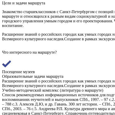
Цели и задачи маршрута
Знакомство старшеклассников с Санкт-Петербургом с позиций 
маршруте и относящихся к разным видам социокультурной и на
городского управления умным городом и его проектирования. 
воспитание.
Расширение знаний о российских городах как умных городах на
Всемирного культурного наследия.Создание в рамках экскурси
Что интересного на маршруте?
Посещение музеев
Образовательные задачи маршрута
Расширение знаний о российских городах как умных городах на
Всемирного культурного наследия.Создание в рамках экскурси
Учебно-методический комплекс (литература о маршруте)
Список рекомендуемых информационных источников для подготовки экскурсионноготекста познавательного маршрута1. 100 лет 30-ой школе на Васильевском: История школы в очерках и воспоминаниях ееучителей и выпускников СПб., 1997. – 97 с.2. Александрова Е. Л. Водская пятина – Ингерманландия – Санкт-Петербурсгкая губерния –Ленинградская область. – СПб., 2011. – 788 с.3. Алексев Д.Ю, и др. Гавань. 300 лет истории. – СПб., 2021. – 47 с.4. Альшиц Д.Н. Непоколебимо, как Россия: хроника великого подвига Ленинграда,написанная стихами поэтов. – СПб., 2003. – 76 с.5. Андреева Р.П. Культура древнего мира и античности в Санкт-Петербурге. Справочникпутеводитель по истории города. – СПб., 2008, – 126 с.6. Андреева Р.П. Культура средневековья в Санкт-Петербурге. Справочник-путеводительпо истории города – СПб., 2008, – 93 с.7. Андросов С.О. Античные мифы в камне и бронзе: Петербургская городскаяскульптура: справочник- путеводитель. – СПб., 2006. – 348 с.8. Анисимов Е.В. Петербург времен Петра Великого. – СПб., 2008. – 424 с.9. Анисимов Е.В., Балашов Е.М., Вакслер А.З. и др. Санкт-Петербург. 300 лет истории. –СПб., 2003. – 758 с.10. Антонов Б. И. Императорские дворцы в Санкт-Петербурге. – СПб., 2004. – 221 с.11. Антонов Б. И. Исторические сады. – СПб., 2006. – 173 с.12. Антонов В.В. Петербург неизвестный, забытый, знакомый (малоизвестные сведения обархитекторах – строителях. – СПб., 2008. – 318 с.13. Антонов В.В. Петербург. Новое о старом. – СПб., 2010. – 413 с.14. Аранович А.В. Из истории военного Петербурга. – СПб., 2003. – 173 с.15. Арсеньева Д. Медный всадник – главный всадник Петербурга. – СПб., 2020. – 24 с.16. Арсеньева Д. Эрмитаж. С этажа на этаж. – М., 2020. – 22 с.17. Арутюнов Д.А. Васильевский погост во времени и судьбах. – СПб., 2013. – 343 с.18. Асаул А.Н. Проблемы экономической оценки реконструкции объектов историческогоцентра Санкт-Петербурга. – СПб. 2003 – 117 с.19. Ачильдиев С.И. Постижение Петербурга. – СПб., 2006. – 207 с.20. Баренбаум И.Е. Книжный Петербург. Три века истории: очерки издательского дела икнижной торговли. – СПб., 2003, – 439 с.21. Баторевич Н.И. Храмы-памятники Санкт-Петербурга: во славу и память российскоговоинства. – СПб., 2008. – 330 с.22. Бахарев Т.С., Жамойда В.А., Зубарев С.Э. и др. Геологический атлас СанктПетербурга. – СПб., 2009, 57 с.23. Берташ А.В. Библейские сюжеты в камне и бронзе: петербургское городскоеубранство. Справочник-путеводитель. – СПб., 2006. – 348 с.24. Благово Н.В. Школа на Васильевском острове. Историческая хроника. Часть первая:гимназия и реальное училище. – СПб., 2005. – 547 с.25. Благово Н.В. Семья Рерихов в гимназии К.И.Мая. – СПб., 2009. – 270 с.26. Булгарин Ф.М., Животов Н.Н., Плещеев А.А. и др. Петербургские трактиры ирестораны. Очерки и воспоминания. – СПб., 2006. – 286 с.27. Бунатян Г.Г. Петербургские набережные. – СПб., 2012. – 333 с.28. Бушков А.А. Загадочный Петербург, или призраки европейских столиц. – СПб., 2018.– 317 с. Бушков А.А. Петербург и петербуржцы, или Парадиз Петра Первого. – СПб.,2018. – 317 г.29. Божерянов И.Н. Невский проспект: культурно-исторический очерк двух-вековойжизни Санкт-Петербурга. – СПб., 2016. – 512 с.30. Бузинов В.М. Десять прогулок по Васильевскому. – СПб., 2000. - 158 с.31. Бузинов В.М. Дворцовая площадь: неформальный путеводитель. – СПб., 2010, – 300 с.32. Булах А.Г. Абакумова Н.Б. Каменное убранство Петербурга. Город в