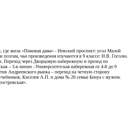
 где жила «Пиковая дама» - Невский проспект: угол Малой
 поэтам, чьи произведения изучаются в 9 классе: Н.В. Гоголю.
и. Переход через Дворцовую набережную и проход по
кая – 3-я линии –Университетская набережная от 4-й до 9
отив Андреевского рынка – переход на четную сторону
чебников, Киселев А.П. и дома № 20 семьи Бенуа с музеем.
еостровская».