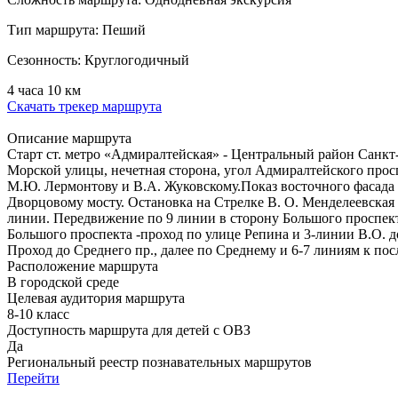
Тип маршрута:
Пеший
Сезонность:
Круглогодичный
4 часа
10 км
Скачать трекер маршрута
Описание маршрута
Старт ст. метро «Адмиралтейская» - Центральный район Санкт
Морской улицы, нечетная сторона, угол Адмиралтейского просп
М.Ю. Лермонтову и В.А. Жуковскому.Показ восточного фасада
Дворцовому мосту. Остановка на Стрелке В. О. Менделеевская 
линии. Передвижение по 9 линии в сторону Большого проспект
Большого проспекта -проход по улице Репина и 3-линии В.О. д
Проход до Среднего пр., далее по Среднему и 6-7 линиям к по
Расположение маршрута
В городской среде
Целевая аудитория маршрута
8-10 класс
Доступность маршрута для детей с ОВЗ
Да
Региональный реестр познавательных маршрутов
Перейти