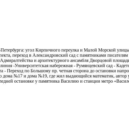
-Петербурга: угол Кирпичного переулка и Малой Морской улицы,
екта, переход в Александровский сад с памятниками писателям и
 Адмиралтейства и архитектурного ансамбля Дворцовой площад
линия -Университетская набережная - Румянцевский сад - Кадетс
а - Переход по Большому пр. четная сторона до остановки напр
о дома №17 и дома №19, где жил выдающийся математик, автор у
следней остановке у памятника Василию и станции метро «Васил